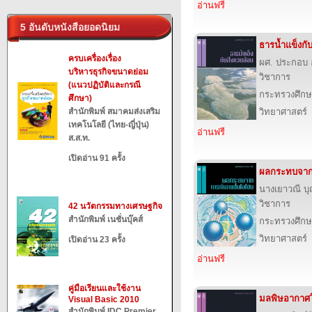
อ่านฟรี
5 อันดับหนังสือยอดนิยม
ธารน้ำแข็งกับ
ครบเครื่องเรื่อง
ผศ. ประกอบ 
บริหารธุรกิจขนาดย่อม
วิชาการ
(แนวปฏิบัติและกรณี
กระทรวงศึกษ
ศึกษา)
สำนักพิมพ์ สมาคมส่งเสริม
วิทยาศาสตร์
เทคโนโลยี (ไทย-ญี่ปุ่น)
อ่านฟรี
ส.ส.ท.
เปิดอ่าน 91 ครั้ง
ผลกระทบจาก
นางเยาวณี 
วิชาการ
42 นวัตกรรมทางเศรษฐกิจ
สำนักพิมพ์ เนชั่นบุ๊คส์
กระทรวงศึกษ
วิทยาศาสตร์
เปิดอ่าน 23 ครั้ง
อ่านฟรี
คู่มือเรียนและใช้งาน
มลพิษอากาศใ
Visual Basic 2010
สำนักพิมพ์ IDC Premier