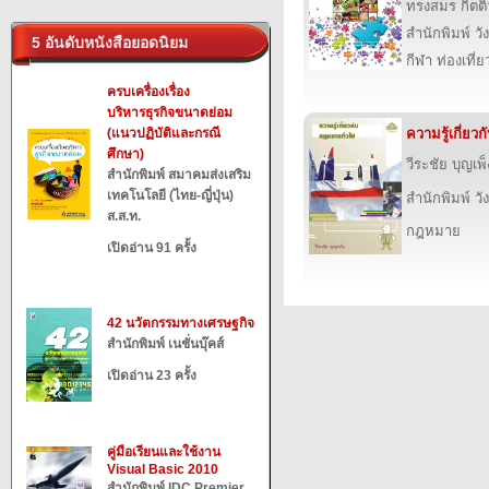
ทรงสมร กิตติ
สำนักพิมพ์ วั
5 อันดับหนังสือยอดนิยม
กีฬา ท่องเที
ครบเครื่องเรื่อง
บริหารธุรกิจขนาดย่อม
(แนวปฏิบัติและกรณี
ความรู้เกี่ยว
ศึกษา)
วีระชัย บุญเพ็
สำนักพิมพ์ สมาคมส่งเสริม
เทคโนโลยี (ไทย-ญี่ปุ่น)
สำนักพิมพ์ วั
ส.ส.ท.
กฎหมาย
เปิดอ่าน 91 ครั้ง
42 นวัตกรรมทางเศรษฐกิจ
สำนักพิมพ์ เนชั่นบุ๊คส์
เปิดอ่าน 23 ครั้ง
คู่มือเรียนและใช้งาน
Visual Basic 2010
สำนักพิมพ์ IDC Premier