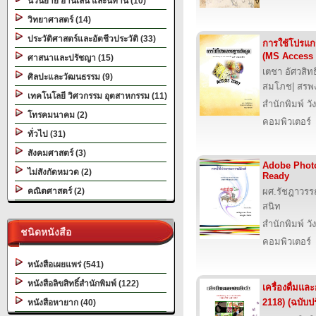
นวนิยาย อ่านเล่น และนิทาน (10)
วิทยาศาสตร์ (14)
ประวัติศาสตร์และอัตชีวประวัติ (33)
การใช้โปรแก
(MS Access 
ศาสนาและปรัชญา (15)
เตชา อัศวสิทธ
ศิลปะและวัฒนธรรม (9)
สมโภช| สรพงษ์
เทคโนโลยี วิศวกรรม อุตสาหกรรม (11)
สำนักพิมพ์ วั
โทรคมนาคม (2)
คอมพิวเตอร์
ทั่วไป (31)
สังคมศาสตร์ (3)
Adobe Phot
ไม่สังกัดหมวด (2)
Ready
คณิตศาสตร์ (2)
ผศ.รัชฎาวรรณ
สนิท
สำนักพิมพ์ วั
ชนิดหนังสือ
คอมพิวเตอร์
หนังสือเผยแพร่ (541)
หนังสือลิขสิทธิ์สำนักพิมพ์ (122)
เครื่องดื่มแล
2118) (ฉบับปร
หนังสือหายาก (40)