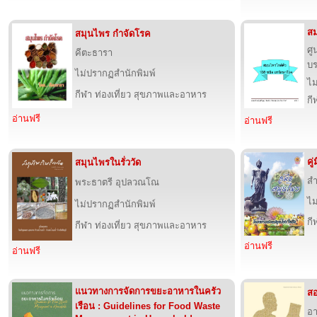
สม
สมุนไพร กำจัดโรค
ศู
คีตะธารา
บ
ไม่ปรากฏสำนักพิมพ์
ไม
กีฬา ท่องเที่ยว สุขภาพและอาหาร
กี
อ่านฟรี
อ่านฟรี
คู
สมุนไพรในรั่ววัด
สำ
พระธาตรี อุปลวณโณ
ไม
ไม่ปรากฏสำนักพิมพ์
กี
กีฬา ท่องเที่ยว สุขภาพและอาหาร
อ่านฟรี
อ่านฟรี
แนวทางการจัดการขยะอาหารในครัว
สอ
เรือน : Guidelines for Food Waste
อา