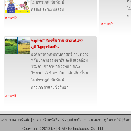
ทร
ไม่ปรากฏสำนักพิมพ์
ไม
ศิลปะและวัฒนธรรม
กา
อ่านฟรี
อ่านฟรี
พฤกษศาสตร์พื้นบ้าน ศาสตร์แห่ง
ภูมิปัญญาท้องถิ่น
องค์การสวนพฤกษศาสตร์ กระทรวง
ทรัพยากรธรรมชาติและสิ่งแวดล้อม
ร่วมกับ ภาควิชาชีววิทยา คณะ
วิทยาศาสตร์ มหาวิทยาลัยเชียงใหม่
ไม่ปรากฏสำนักพิมพ์
การเกษตรและชีววิทยา
อ่านฟรี
าแรก
|
รายการบันทึก
|
รายการยืมหนังสือ
|
ข้อมูลส่วนตัว
|
ดาวน์โหลด
|
คู่มือการใช้
|
ติดต
Copyright © 2013 by |
STAQ Technologies. Co., Ltd.