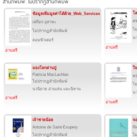
สำนักพิมพ์: ไม่ปรากฏสำนักพิมพ์
โ
ข้อมูลเพิ่มมูลค่าได้ด้วย_Web_Services
ศ
เสถียร อุสาหะ
ไม
ไม่ปรากฏสำนักพิมพ์
นว
คอมพิวเตอร์
อ่านฟรี
อ่านฟรี
มองโลกผ่านปู่
ใน
Patricia MacLachlan
พจ
ไม่ปรากฏสำนักพิมพ์
ไม
นวนิยาย อ่านเล่น และนิทาน
นว
อ่านฟรี
อ่านฟรี
เจ้าชายน้อย
จอ
Antoine de Saint-Exupery
Ri
ไม่ปรากฏสำนักพิมพ์
ไม