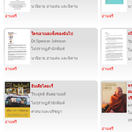
นวนิยาย อ่านเล่น และนิทาน
นว
อ่านฟรี
อ่านฟรี
แป
ใครเอาเนยแข็งของฉันไป
Dr.Spencer Johnson
วั
ไม่ปรากฏสำนักพิมพ์
ไม
นวนิยาย อ่านเล่น และนิทาน
นว
อ่านฟรี
อ่านฟรี
พร
อินเดียไดอะรี่
สม
วีระยุทธ์ สันตยานนท์
ปร
ไม่ปรากฏสำนักพิมพ์
พร
ศาสนาและปรัชญา
ไม
ปร
อ่านฟรี
อ่านฟรี