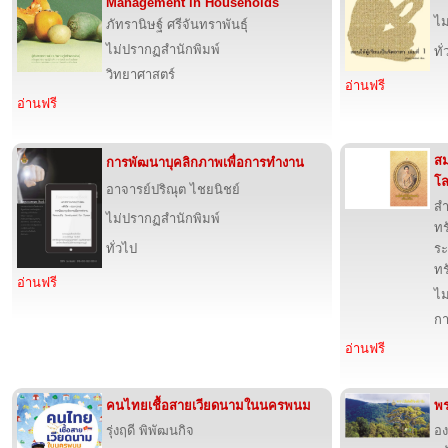
Management in Households
ไม
ภัทรานิษฐ์ ศรีจันทราพันธ์ุ
ไม่ปรากฏสำนักพิมพ์
ทั
วิทยาศาสตร์
อ่านฟรี
อ่านฟรี
สม
การพัฒนาบุคลิกภาพเพื่อการทำงาน
โ
อาจารย์ปริณุต ไชยนิชย์
สำ
ไม่ปรากฏสำนักพิมพ์
ทร
ทั่วไป
ระ
ทร
อ่านฟรี
ไม
กา
อ่านฟรี
คนไทยเชื้อสายเวียดนามในนครพนม
พร
รุ่งฤดี พิพัฒนกิจ
อง