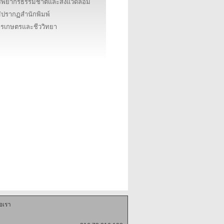
ัพยากรธรรมชาติและสิ่งแวดล้อม
่ปรากฏสำนักพิมพ์
รเกษตรและชีววิทยา
่อเรา