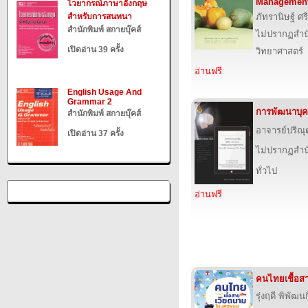
Management
ไวยากรณ์ภาษาอังกฤษ
สำหรับการสนทนา
ภัทรานิษฐ์ ศร
สำนักพิมพ์ สกายบุ๊คส์
ไม่ปรากฏสำนั
เปิดอ่าน 39 ครั้ง
วิทยาศาสตร์
อ่านฟรี
English Usage And
Grammar 2
การพัฒนาบุค
สำนักพิมพ์ สกายบุ๊คส์
อาจารย์ปริณุ
เปิดอ่าน 37 ครั้ง
ไม่ปรากฏสำนั
ทั่วไป
อ่านฟรี
คนไทยเชื้อ
รุ่งฤดี พิพัฒน