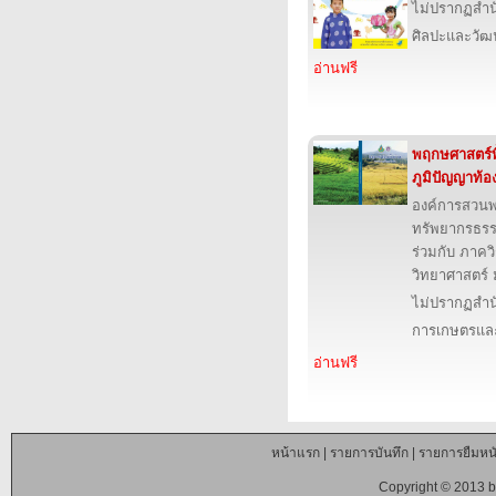
ไม่ปรากฏสำนั
ศิลปะและวั
อ่านฟรี
พฤกษศาสตร์พื
ภูมิปัญญาท้อง
องค์การสวน
ทรัพยากรธรร
ร่วมกับ ภาคว
วิทยาศาสตร์ 
ไม่ปรากฏสำนั
การเกษตรและ
อ่านฟรี
หน้าแรก
|
รายการบันทึก
|
รายการยืมหนั
Copyright © 2013 b