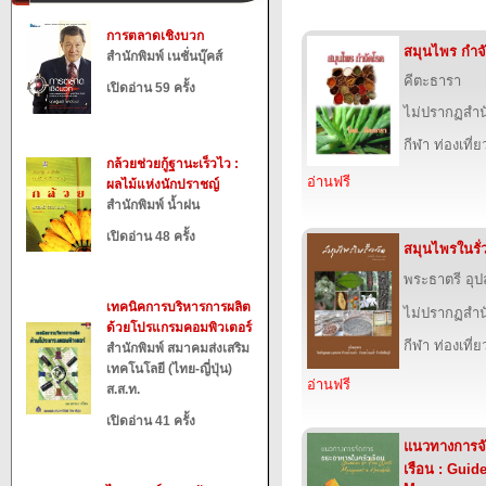
การตลาดเชิงบวก
สมุนไพร กำจ
สำนักพิมพ์ เนชั่นบุ๊คส์
คีตะธารา
เปิดอ่าน 59 ครั้ง
ไม่ปรากฏสำนั
กีฬา ท่องเที
กล้วยช่วยกู้ฐานะเร็วไว :
อ่านฟรี
ผลไม้แห่งนักปราชญ์
สำนักพิมพ์ น้ำฝน
เปิดอ่าน 48 ครั้ง
สมุนไพรในรั่ว
พระธาตรี อ
เทคนิคการบริหารการผลิต
ไม่ปรากฏสำนั
ด้วยโปรแกรมคอมพิวเตอร์
กีฬา ท่องเที
สำนักพิมพ์ สมาคมส่งเสริม
เทคโนโลยี (ไทย-ญี่ปุ่น)
อ่านฟรี
ส.ส.ท.
เปิดอ่าน 41 ครั้ง
แนวทางการจ
เรือน : Guid