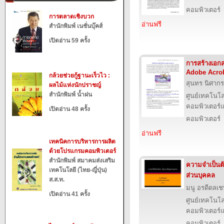
คอมพิวเตอร์
การตลาดเชิงบวก
อ่านฟรี
สำนักพิมพ์ เนชั่นบุ๊คส์
เปิดอ่าน 59 ครั้ง
การสร้างเอก
Adobe Acrob
กล้วยช่วยกู้ฐานะเร็วไว :
สุนทร นิศากร
ผลไม้แห่งนักปราชญ์
สำนักพิมพ์ น้ำฝน
ศูนย์เทคโนโล
คอมพิวเตอร์แ
เปิดอ่าน 48 ครั้ง
คอมพิวเตอร์
อ่านฟรี
เทคนิคการบริหารการผลิต
ด้วยโปรแกรมคอมพิวเตอร์
สำนักพิมพ์ สมาคมส่งเสริม
ความจำเป็นต้
เทคโนโลยี (ไทย-ญี่ปุ่น)
ส่วนบุคคล
ส.ส.ท.
มนู อรดีดลเช
เปิดอ่าน 41 ครั้ง
ศูนย์เทคโนโล
คอมพิวเตอร์แ
คอมพิวเตอร์