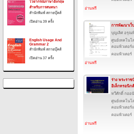
ไวยากรณ์ภาษาอังกฤษ
สำหรับการสนทนา
อ่านฟรี
สำนักพิมพ์ สกายบุ๊คส์
เปิดอ่าน 39 ครั้ง
การพัฒนาเว็
บุญเลิศ อรุณพิ
English Usage And
ศูนย์เทคโนโล
Grammar 2
คอมพิวเตอร์แ
สำนักพิมพ์ สกายบุ๊คส์
คอมพิวเตอร์
เปิดอ่าน 37 ครั้ง
อ่านฟรี
ร่าง พระราชบ
อิเล็กทรอนิกส
ทวีศักดิ์ กออ
ศูนย์เทคโนโล
คอมพิวเตอร์แ
คอมพิวเตอร์
อ่านฟรี