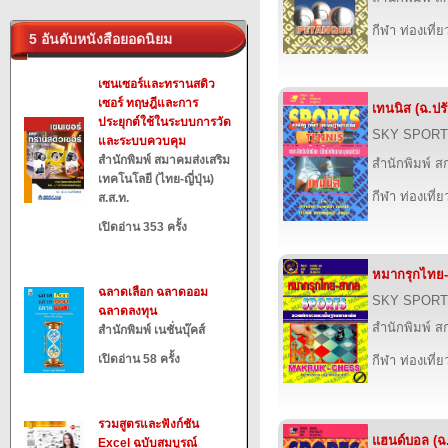
กีฬา ท่องเที
5 อันดับหนังสือยอดนิยม
เซนเซอร์และทรานสดิว
เซอร์ ทฤษฎีและการ
เทนนิส (ฉ.ปรั
ประยุกต์ใช้ในระบบการวัด
SKY SPORT
และระบบควบคุม
สำนักพิมพ์ สมาคมส่งเสริม
สำนักพิมพ์ สก
เทคโนโลยี (ไทย-ญี่ปุ่น)
กีฬา ท่องเที
ส.ส.ท.
เปิดอ่าน 353 ครั้ง
หมากรุกไทย-ส
ฉลาดเลือก ฉลาดออม
SKY SPORT
ฉลาดลงทุน
สำนักพิมพ์ สก
สำนักพิมพ์ เนชั่นบุ๊คส์
เปิดอ่าน 58 ครั้ง
กีฬา ท่องเที
รวมสูตรและฟังก์ชัน
แฮนด์บอล (ฉ.
Excel ฉบับสมบูรณ์