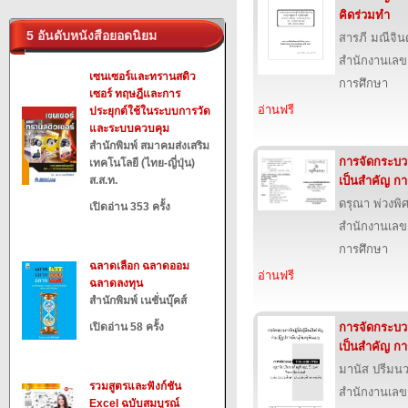
คิดร่วมทำ
5 อันดับหนังสือยอดนิยม
สารภี มณีจิน
สำนักงานเลข
เซนเซอร์และทรานสดิว
การศึกษา
เซอร์ ทฤษฎีและการ
อ่านฟรี
ประยุกต์ใช้ในระบบการวัด
และระบบควบคุม
สำนักพิมพ์ สมาคมส่งเสริม
การจัดกระบวนก
เทคโนโลยี (ไทย-ญี่ปุ่น)
ส.ส.ท.
เป็นสำคัญ กา
ดรุณา พ่วงพิ
เปิดอ่าน 353 ครั้ง
สำนักงานเลข
การศึกษา
ฉลาดเลือก ฉลาดออม
อ่านฟรี
ฉลาดลงทุน
สำนักพิมพ์ เนชั่นบุ๊คส์
เปิดอ่าน 58 ครั้ง
การจัดกระบวนก
เป็นสำคัญ ก
มานัส ปรีมนว
รวมสูตรและฟังก์ชัน
สำนักงานเลข
Excel ฉบับสมบูรณ์