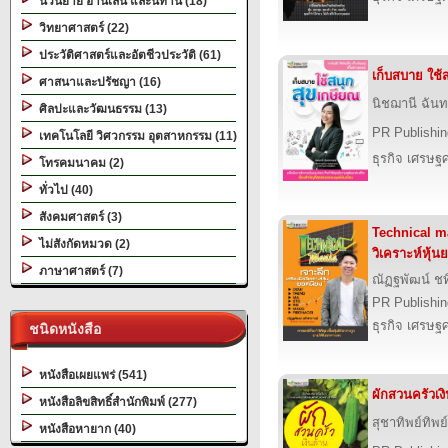
นวนิยาย อ่านเล่น และนิทาน (18)
วิทยาศาสตร์ (22)
ประวัติศาสตร์และอัตชีวประวัติ (61)
เก็บสบาย ใช้
ศาสนาและปรัชญา (16)
นิชฌานี ฉันท
ศิลปะและวัฒนธรรม (13)
PR Publishin
เทคโนโลยี วิศวกรรม อุตสาหกรรม (11)
ธุรกิจ เศรษ
โทรคมนาคม (2)
ทั่วไป (40)
สังคมศาสตร์ (3)
Technical ma
ไม่สังกัดหมวด (2)
วิเคราะห์หุ้
ภาษาศาสตร์ (7)
ณัฏฐพัฒน์ ชท
PR Publishin
ธุรกิจ เศรษ
ชนิดหนังสือ
หนังสือเผยแพร่ (541)
ผักสวนครัวเง
หนังสือลิขสิทธิ์สำนักพิมพ์ (277)
สุชาทิพย์ทิพย
หนังสือหายาก (40)