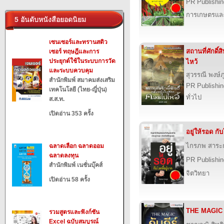
PR Publishin
การเกษตรและ
5 อันดับหนังสือยอดนิยม
เซนเซอร์และทรานสดิว
สถานที่ศักดิ์ส
เซอร์ ทฤษฎีและการ
ประยุกต์ใช้ในระบบการวัด
ไหว้
และระบบควบคุม
สุวรรณี พงษ์ภู
สำนักพิมพ์ สมาคมส่งเสริม
PR Publishin
เทคโนโลยี (ไทย-ญี่ปุ่น)
ทั่วไป
ส.ส.ท.
เปิดอ่าน 353 ครั้ง
อยู่ให้รอด กับ
ไกรภพ สาระก
ฉลาดเลือก ฉลาดออม
ฉลาดลงทุน
PR Publishin
สำนักพิมพ์ เนชั่นบุ๊คส์
จิตวิทยา
เปิดอ่าน 58 ครั้ง
THE MAGIC คัม
รวมสูตรและฟังก์ชัน
Excel ฉบับสมบูรณ์