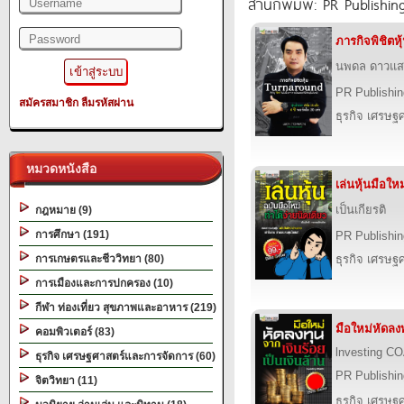
สำนักพิมพ์: PR Publishin
ภารกิจพิชิตห
นพดล ดาวแสง
PR Publishin
สมัครสมาชิก
ลืมรหัสผ่าน
ธุรกิจ เศรษ
หมวดหนังสือ
เล่นหุ้นมือให
เป็นเกียรติ
กฎหมาย (9)
การศึกษา (191)
PR Publishin
การเกษตรและชีววิทยา (80)
ธุรกิจ เศรษ
การเมืองและการปกครอง (10)
กีฬา ท่องเที่ยว สุขภาพและอาหาร (219)
มือใหม่หัดลงท
คอมพิวเตอร์ (83)
lnvesting C
ธุรกิจ เศรษฐศาสตร์และการจัดการ (60)
PR Publishin
จิตวิทยา (11)
ธุรกิจ เศรษ