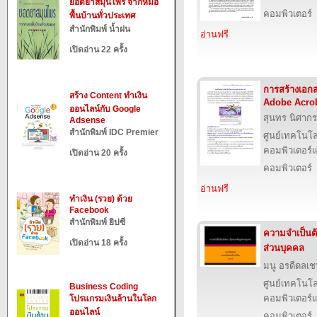
ยอดยาสมุนไพร จากหมอ
คอมพิวเตอร์
พื้นบ้านทั่วประเทศ
สำนักพิมพ์ น้ำฝน
อ่านฟรี
เปิดอ่าน 22 ครั้ง
การสร้างเอก
สร้าง Content ทำเงิน
Adobe Acrob
ออนไลน์กับ Google
สุนทร นิศากร
Adsense
สำนักพิมพ์ IDC Premier
ศูนย์เทคโนโล
คอมพิวเตอร์แ
เปิดอ่าน 20 ครั้ง
คอมพิวเตอร์
อ่านฟรี
ทำเงิน (รวย) ด้วย
Facebook
สำนักพิมพ์ ยิปซี
ความจำเป็นต้
เปิดอ่าน 18 ครั้ง
ส่วนบุคคล
มนู อรดีดลเช
ศูนย์เทคโนโล
Business Coding
คอมพิวเตอร์แ
โปรแกรมเงินล้านในโลก
ออนไลน์
คอมพิวเตอร์