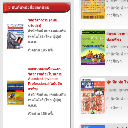
ฝ่ายวิชาการ บ
5 อันดับหนังสือยอดนิยม
สำนักพิมพ์ สก
การศึกษา
วัสดุวิศวกรรม (ฉบับ
ปรับปรุง)
สำนักพิมพ์ สมาคมส่งเสริม
สนทนาภาษาอั
เทคโนโลยี (ไทย-ญี่ปุ่น)
ท่องเที่ยว
ส.ส.ท.
ฝ่ายวิชาการ บ
เปิดอ่าน 195 ครั้ง
สำนักพิมพ์ สก
การศึกษา
ออกแบบและเขียนแบบ
วิศวกรรมด้วยโปรแกรม
Autodesk Inventor
ฟุด ฟิด ฟอ ไฟ
Professional (ฉบับมือ
อาชีพ)
แสงชัย สุนทร
สำนักพิมพ์ สมาคมส่งเสริม
สำนักพิมพ์ สก
เทคโนโลยี (ไทย-ญี่ปุ่น)
ส.ส.ท.
การศึกษา
เปิดอ่าน 156 ครั้ง