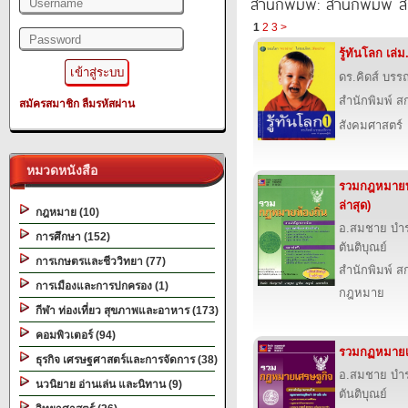
สำนักพิมพ์: สำนักพิมพ์ สก
1
2
3
>
รู้ทันโลก เล่ม
ดร.คิดส์ บรร
สำนักพิมพ์ สก
สมัครสมาชิก
ลืมรหัสผ่าน
สังคมศาสตร์
หมวดหนังสือ
รวมกฎหมายท้อ
ล่าสุด)
กฎหมาย (10)
อ.สมชาย บำรุ
การศึกษา (152)
ตันติบุณย์
การเกษตรและชีววิทยา (77)
สำนักพิมพ์ สก
การเมืองและการปกครอง (1)
กฎหมาย
กีฬา ท่องเที่ยว สุขภาพและอาหาร (173)
คอมพิวเตอร์ (94)
รวมกฏหมายเ
ธุรกิจ เศรษฐศาสตร์และการจัดการ (38)
อ.สมชาย บำรุ
นวนิยาย อ่านเล่น และนิทาน (9)
ตันติบุณย์