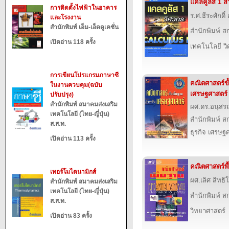
แคลคูลัส 1 ส
การติดตั้งไฟฟ้าในอาคาร
ร.ศ.ธีระศักดิ์
และโรงงาน
สำนักพิมพ์ เอ็ม-เอ็ดดูเคชั่น
สำนักพิมพ์ สก
เปิดอ่าน 118 ครั้ง
เทคโนโลยี ว
การเขียนโปรแกรมภาษาซี
คณิตศาสตร์ขั
ในงานควบคุม(ฉบับ
เศรษฐศาสตร์
ปรับปรุง)
สำนักพิมพ์ สมาคมส่งเสริม
ผศ.ดร.อนุสร
เทคโนโลยี (ไทย-ญี่ปุ่น)
สำนักพิมพ์ สก
ส.ส.ท.
ธุรกิจ เศรษ
เปิดอ่าน 113 ครั้ง
คณิตศาสตร์พ
เทอร์โมไดนามิกส์
ผศ.เลิศ สิทธ
สำนักพิมพ์ สมาคมส่งเสริม
เทคโนโลยี (ไทย-ญี่ปุ่น)
สำนักพิมพ์ สก
ส.ส.ท.
วิทยาศาสตร์
เปิดอ่าน 83 ครั้ง