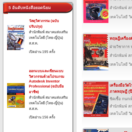
5 อันดับหนังสือยอดนิยม
สำนักพิมพ์ สก
เทคโนโลยี ว
วัสดุวิศวกรรม (ฉบับ
ปรับปรุง)
สำนักพิมพ์ สมาคมส่งเสริม
เทคโนโลยี (ไทย-ญี่ปุ่น)
ทฤษฎีเครื่องส่
ส.ส.ท.
ฝ่ายวิชาการ บ
เปิดอ่าน 195 ครั้ง
สำนักพิมพ์ สก
เทคโนโลยี ว
ออกแบบและเขียนแบบ
วิศวกรรมด้วยโปรแกรม
Autodesk Inventor
เครื่องมือวัด
Professional (ฉบับมือ
ภาคทฤษฎี (ปี
อาชีพ)
สำนักพิมพ์ สมาคมส่งเสริม
ชิดเชื้อ กนกเ
เทคโนโลยี (ไทย-ญี่ปุ่น)
สำนักพิมพ์ สก
ส.ส.ท.
เทคโนโลยี ว
เปิดอ่าน 156 ครั้ง