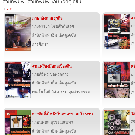
สำนักพิมพ์: สำนักพิมพ์ เอ็ม-เอ็ดดูเคชั่น
1
2
>
งา
ภาษาอังกฤษธุรกิจ
นา
นางจรรยา ไชยศักดิ์นเรศ
สำ
สำนักพิมพ์ เอ็ม-เอ็ดดูเคชั่น
เท
การศึกษา
งานเครื่องมือกลเบื้องต้น
หม
นายศิริพร ขอพรกลาง
น
สำนักพิมพ์ เอ็ม-เอ็ดดูเคชั่น
สำ
เทคโนโลยี วิศวกรรม อุตสาหกรรม
เท
วั
การติดตั้งไฟฟ้าในอาคารและโรงงาน
ศิ
นายนพดล สุวรรณสุนทร
สำ
สำนักพิมพ์ เอ็ม-เอ็ดดูเคชั่น