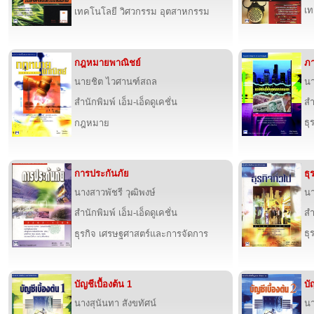
เท
เทคโนโลยี วิศวกรรม อุตสาหกรรม
กฎหมายพาณิชย์
ภา
นายชิต ไวศานฑ์สถล
นา
สำนักพิมพ์ เอ็ม-เอ็ดดูเคชั่น
สำ
ธุ
กฎหมาย
การประกันภัย
ธุ
นางสาวพัชรี วุฒิพงษ์
นา
สำนักพิมพ์ เอ็ม-เอ็ดดูเคชั่น
สำ
ธุ
ธุรกิจ เศรษฐศาสตร์และการจัดการ
บัญชีเบื้องต้น 1
บั
นางสุนันทา สังขทัศน์
นา