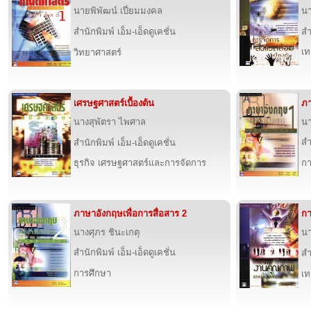
นายพิพัฒน์ เปี่ยมมงคล
นา
สำนักพิมพ์ เอ็ม-เอ็ดดูเคชั่น
สำ
เท
วิทยาศาสตร์
เศรษฐศาสตร์เบื้องต้น
ภา
นางสุพัตรา ไพศาล
นา
สำ
สำนักพิมพ์ เอ็ม-เอ็ดดูเคชั่น
ธุรกิจ เศรษฐศาสตร์และการจัดการ
กา
ภาษาอังกฤษเพื่อการสื่อสาร 2
กา
นางศุภร ชินะเกตุ
นา
สำนักพิมพ์ เอ็ม-เอ็ดดูเคชั่น
สำ
การศึกษา
เท