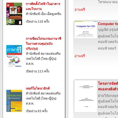
โทรคมนาคม
การติดตั้งไฟฟ้าในอาคาร
และโรงงาน
อ่านฟรี
สำนักพิมพ์ เอ็ม-เอ็ดดูเคชั่น
เปิดอ่าน 118 ครั้ง
Computer fo
บุญเลิศ อรุณพิ
ศูนย์เทคโนโล
การเขียนโปรแกรมภาษาซี
คอมพิวเตอร์แ
ในงานควบคุม(ฉบับ
คอมพิวเตอร์
ปรับปรุง)
สำนักพิมพ์ สมาคมส่งเสริม
อ่านฟรี
เทคโนโลยี (ไทย-ญี่ปุ่น)
ส.ส.ท.
เปิดอ่าน 113 ครั้ง
โครงการจัดทำ
เทอร์โมไดนามิกส์
สมองกลฝังตัว
สำนักพิมพ์ สมาคมส่งเสริม
ฝ่ายวิจัยกลย
เทคโนโลยี (ไทย-ญี่ปุ่น)
ศูนย์เทคโนโล
ส.ส.ท.
คอมพิวเตอร์แ
เปิดอ่าน 83 ครั้ง
ศูนย์เทคโนโล