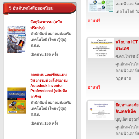
คอมพิวเตอร์แ
5 อันดับหนังสือยอดนิยม
เทคโนโลยี ว
อ่านฟรี
วัสดุวิศวกรรม (ฉบับ
ปรับปรุง)
สำนักพิมพ์ สมาคมส่งเสริม
เทคโนโลยี (ไทย-ญี่ปุ่น)
นโยบาย ICT
ส.ส.ท.
ประเทศ
เปิดอ่าน 195 ครั้ง
ศ.ดร.ไพรัช ธ
ศูนย์เทคโนโล
คอมพิวเตอร์แ
ออกแบบและเขียนแบบ
กฎหมาย
วิศวกรรมด้วยโปรแกรม
Autodesk Inventor
อ่านฟรี
Professional (ฉบับมือ
อาชีพ)
สำนักพิมพ์ สมาคมส่งเสริม
ปัญหาและภัยค
เทคโนโลยี (ไทย-ญี่ปุ่น)
อินเตอร์เน็ต
ส.ส.ท.
บุญเลิศ อรุณพิ
เปิดอ่าน 156 ครั้ง
ศูนย์เทคโนโล
คอมพิวเตอร์แ