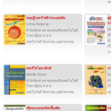
เท
ทฤษฎีวงจรไฟฟ้ากระแสสลับ
คู
ก
บรรจง จันทมาศ
ดร
สำนักพิมพ์ สมาคมส่งเสริมเทคโนโลยี
บู
(ไทย-ญี่ปุ่น) ส.ส.ท.
สำ
เทคโนโลยี วิศวกรรม อุตสาหกรรม
(ไ
กา
เทอร์โมไดนามิกส์
กา
ฉัตรชัย นิมมล
พน
สำนักพิมพ์ สมาคมส่งเสริมเทคโนโลยี
สำ
(ไทย-ญี่ปุ่น) ส.ส.ท.
(ไ
เทคโนโลยี วิศวกรรม อุตสาหกรรม
เท
เขียนแบบเทคนิคเบื้องต้น
ก