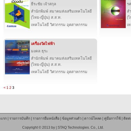
ธีระชัย เจ้าสกุล
รศ
สำนักพิมพ์ สมาคมส่งเสริมเทคโนโลยี
สำ
(ไทย-ญี่ปุ่น) ส.ส.ท.
(ไ
เทคโนโลยี วิศวกรรม อุตสาหกรรม
เท
เครื่องวัดไฟฟ้า
มงคล ธุระ
สำนักพิมพ์ สมาคมส่งเสริมเทคโนโลยี
(ไทย-ญี่ปุ่น) ส.ส.ท.
เทคโนโลยี วิศวกรรม อุตสาหกรรม
<
1
2
3
าแรก
|
รายการบันทึก
|
รายการยืมหนังสือ
|
ข้อมูลส่วนตัว
|
ดาวน์โหลด
|
คู่มือการใช้
|
ติดต
Copyright © 2013 by |
STAQ Technologies. Co., Ltd.