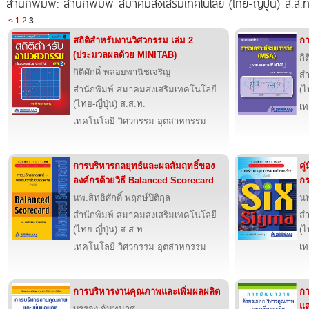
สำนักพิมพ์: สำนักพิมพ์ สมาคมส่งเสริมเทคโนโลยี (ไทย-ญี่ปุ่น) ส.ส.ท
<
1
2
3
สถิติสำหรับงานวิศวกรรม เล่ม 2
กา
(ประมวลผลด้วย MINITAB)
กิ
กิติศักดิ์ พลอยพานิชเจริญ
สำ
สำนักพิมพ์ สมาคมส่งเสริมเทคโนโลยี
(ไ
(ไทย-ญี่ปุ่น) ส.ส.ท.
เท
เทคโนโลยี วิศวกรรม อุตสาหกรรม
การบริหารกลยุทธ์และผลสัมฤทธิ์ของ
คู
องค์กรด้วยวิธี Balanced Scorecard
กร
นพ.สิทธิศักดิ์ พฤกษ์ปิติกุล
นพ
สำนักพิมพ์ สมาคมส่งเสริมเทคโนโลยี
สำ
(ไทย-ญี่ปุ่น) ส.ส.ท.
(ไ
เทคโนโลยี วิศวกรรม อุตสาหกรรม
เท
การบริหารงานคุณภาพและเพิ่มผลผลิต
ก
แล
บรรจง จันทมาศ