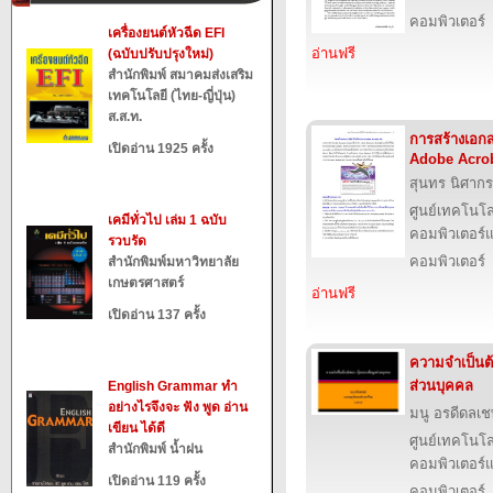
คอมพิวเตอร์
เครื่องยนต์หัวฉีด EFI
อ่านฟรี
(ฉบับปรับปรุงใหม่)
สำนักพิมพ์ สมาคมส่งเสริม
เทคโนโลยี (ไทย-ญี่ปุ่น)
ส.ส.ท.
การสร้างเอก
เปิดอ่าน 1925 ครั้ง
Adobe Acrob
สุนทร นิศากร
ศูนย์เทคโนโล
เคมีทั่วไป เล่ม 1 ฉบับ
คอมพิวเตอร์แ
รวบรัด
คอมพิวเตอร์
สำนักพิมพ์มหาวิทยาลัย
เกษตรศาสตร์
อ่านฟรี
เปิดอ่าน 137 ครั้ง
ความจำเป็นต้
ส่วนบุคคล
English Grammar ทำ
อย่างไรจึงจะ ฟัง พูด อ่าน
มนู อรดีดลเช
เขียน ได้ดี
ศูนย์เทคโนโล
สำนักพิมพ์ น้ำฝน
คอมพิวเตอร์แ
เปิดอ่าน 119 ครั้ง
คอมพิวเตอร์