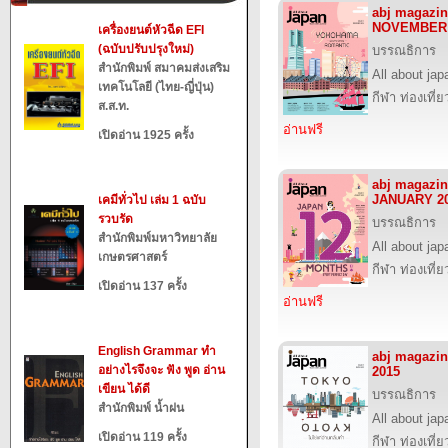
abj magazin
NOVEMBER 
เครื่องยนต์หัวฉีด EFI
(ฉบับปรับปรุงใหม่)
บรรณธิการ
สำนักพิมพ์ สมาคมส่งเสริม
All about jap
เทคโนโลยี (ไทย-ญี่ปุ่น)
กีฬา ท่องเที
ส.ส.ท.
อ่านฟรี
เปิดอ่าน 1925 ครั้ง
abj magazin
JANUARY 2
เคมีทั่วไป เล่ม 1 ฉบับ
รวบรัด
บรรณธิการ
สำนักพิมพ์มหาวิทยาลัย
All about jap
เกษตรศาสตร์
กีฬา ท่องเที
เปิดอ่าน 137 ครั้ง
อ่านฟรี
English Grammar ทำ
abj magazi
อย่างไรจึงจะ ฟัง พูด อ่าน
2015
เขียน ได้ดี
บรรณธิการ
สำนักพิมพ์ น้ำฝน
All about jap
เปิดอ่าน 119 ครั้ง
กีฬา ท่องเที