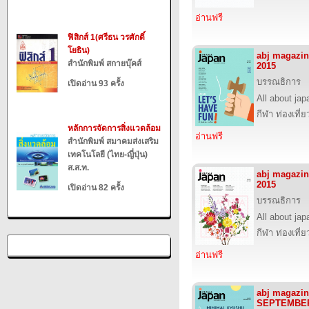
อ่านฟรี
ฟิสิกส์ 1(ศรีธน วรศักดิ์
โยธิน)
abj magazi
สำนักพิมพ์ สกายบุ๊คส์
2015
บรรณธิการ
เปิดอ่าน 93 ครั้ง
All about jap
กีฬา ท่องเที
หลักการจัดการสิ่งแวดล้อม
อ่านฟรี
สำนักพิมพ์ สมาคมส่งเสริม
เทคโนโลยี (ไทย-ญี่ปุ่น)
ส.ส.ท.
abj magazin
2015
เปิดอ่าน 82 ครั้ง
บรรณธิการ
All about jap
กีฬา ท่องเที
อ่านฟรี
abj magazin
SEPTEMBER