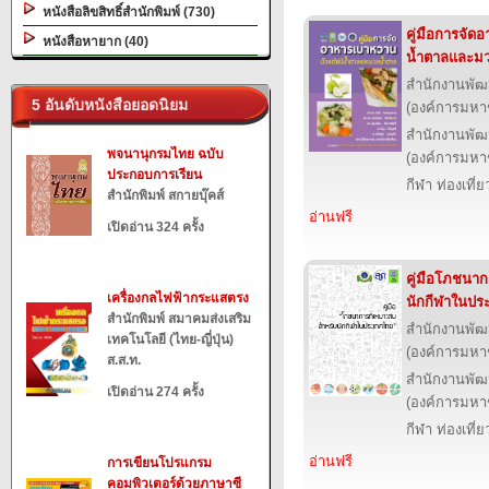
หนังสือลิขสิทธิ์สำนักพิมพ์ (730)
คู่มือการจัด
หนังสือหายาก (40)
น้ำตาลและม
สำนักงานพัฒ
5 อันดับหนังสือยอดนิยม
(องค์การมหา
สำนักงานพัฒ
พจนานุกรมไทย ฉบับ
(องค์การมหา
ประกอบการเรียน
กีฬา ท่องเที
สำนักพิมพ์ สกายบุ๊คส์
อ่านฟรี
เปิดอ่าน 324 ครั้ง
คู่มือโภชนาก
เครื่องกลไฟฟ้ากระแสตรง
นักกีฬาในปร
สำนักพิมพ์ สมาคมส่งเสริม
สำนักงานพัฒ
เทคโนโลยี (ไทย-ญี่ปุ่น)
(องค์การมหา
ส.ส.ท.
สำนักงานพัฒ
เปิดอ่าน 274 ครั้ง
(องค์การมหา
กีฬา ท่องเที
อ่านฟรี
การเขียนโปรแกรม
คอมพิวเตอร์ด้วยภาษาซี