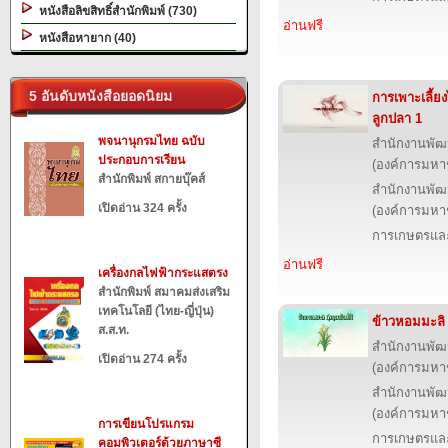
หนังสือลิขสิทธิ์สำนักพิมพ์ (730)
อ่านฟรี
หนังสือหายาก (40)
5 อันดับหนังสือยอดนิยม
การเพาะเลี้ย
ลูกปลา 1
พจนานุกรมไทย ฉบับ
สำนักงานพัฒ
ประกอบการเรียน
(องค์การมหา
สำนักพิมพ์ สกายบุ๊คส์
สำนักงานพัฒ
เปิดอ่าน 324 ครั้ง
(องค์การมหา
การเกษตรและ
อ่านฟรี
เครื่องกลไฟฟ้ากระแสตรง
สำนักพิมพ์ สมาคมส่งเสริม
เทคโนโลยี (ไทย-ญี่ปุ่น)
ข้าวหอมมะลิ ท
ส.ส.ท.
สำนักงานพัฒ
เปิดอ่าน 274 ครั้ง
(องค์การมหา
สำนักงานพัฒ
(องค์การมหา
การเขียนโปรแกรม
การเกษตรและ
คอมพิวเตอร์ด้วยภาษาซี