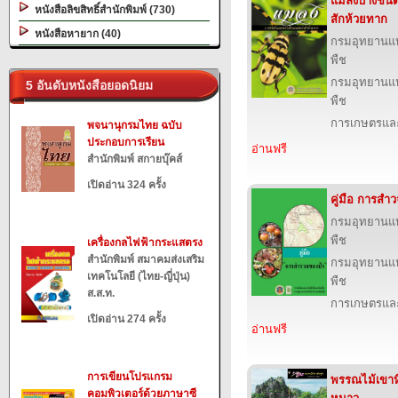
แมลงบางชนิ
หนังสือลิขสิทธิ์สำนักพิมพ์ (730)
สักห้วยทาก
หนังสือหายาก (40)
กรมอุทยานแห่ง
พืช
กรมอุทยานแห่ง
5 อันดับหนังสือยอดนิยม
พืช
การเกษตรและ
พจนานุกรมไทย ฉบับ
ประกอบการเรียน
อ่านฟรี
สำนักพิมพ์ สกายบุ๊คส์
เปิดอ่าน 324 ครั้ง
คู่มือ การสำ
กรมอุทยานแห่ง
พืช
เครื่องกลไฟฟ้ากระแสตรง
สำนักพิมพ์ สมาคมส่งเสริม
กรมอุทยานแห่ง
เทคโนโลยี (ไทย-ญี่ปุ่น)
พืช
ส.ส.ท.
การเกษตรและ
เปิดอ่าน 274 ครั้ง
อ่านฟรี
การเขียนโปรแกรม
พรรณไม้เขาหิ
คอมพิวเตอร์ด้วยภาษาซี