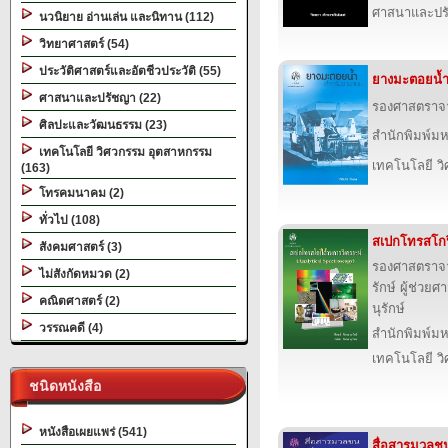
ศาสนาและปร
นวนิยาย อ่านเล่น และนิทาน (112)
วิทยาศาสตร์ (54)
ประวัติศาสตร์และอัตชีวประวัติ (55)
ยางมะตอยน้
ศาสนาและปรัชญา (22)
รองศาสตราจาร
ศิลปะและวัฒนธรรม (23)
สำนักพิมพ์ม
เทคโนโลยี วิศวกรรม อุตสาหกรรม
เทคโนโลยี ว
(163)
โทรคมนาคม (2)
ทั่วไป (108)
สเปกโทรสโกป
สังคมศาสตร์ (3)
รองศาสตราจาร
ไม่สังกัดหมวด (2)
รักษ์ ผู้ช่ว
คณิตศาสตร์ (2)
นุรักษ์
วรรณคดี (4)
สำนักพิมพ์ม
เทคโนโลยี ว
ชนิดหนังสือ
หนังสือเผยแพร่ (541)
สื่อสารมวลชน