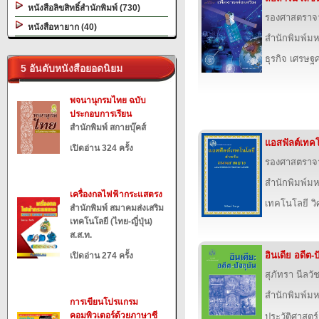
หนังสือลิขสิทธิ์สำนักพิมพ์ (730)
รองศาสตราจา
หนังสือหายาก (40)
สำนักพิมพ์ม
ธุรกิจ เศรษ
5 อันดับหนังสือยอดนิยม
พจนานุกรมไทย ฉบับ
ประกอบการเรียน
สำนักพิมพ์ สกายบุ๊คส์
แอสฟัลต์เทค
เปิดอ่าน 324 ครั้ง
รองศาสตราจาร
สำนักพิมพ์ม
เครื่องกลไฟฟ้ากระแสตรง
เทคโนโลยี ว
สำนักพิมพ์ สมาคมส่งเสริม
เทคโนโลยี (ไทย-ญี่ปุ่น)
ส.ส.ท.
อินเดีย อดีต-ป
เปิดอ่าน 274 ครั้ง
สุภัทรา นีลว
สำนักพิมพ์ม
การเขียนโปรแกรม
คอมพิวเตอร์ด้วยภาษาซี
ประวัติศาสตร์