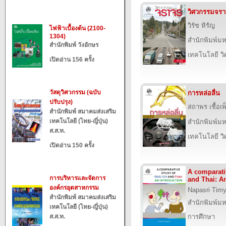
วิศวกรรมจร
วิรัช หิรัญ
ไฟฟ้าเบื้องต้น (2100-
1304)
สำนักพิมพ์ม
สำนักพิมพ์ วังอักษร
เทคโนโลยี ว
เปิดอ่าน 156 ครั้ง
วัสดุวิศวกรรม (ฉบับ
การหล่อลื่น
ปรับปรุง)
สถาพร เชื้อเพ
สำนักพิมพ์ สมาคมส่งเสริม
เทคโนโลยี (ไทย-ญี่ปุ่น)
สำนักพิมพ์ม
ส.ส.ท.
เทคโนโลยี ว
เปิดอ่าน 150 ครั้ง
A comparati
การบริหารและจัดการ
and Thai: A
องค์กรอุตสาหกรรม
Napasri Tim
สำนักพิมพ์ สมาคมส่งเสริม
สำนักพิมพ์ม
เทคโนโลยี (ไทย-ญี่ปุ่น)
ส.ส.ท.
การศึกษา