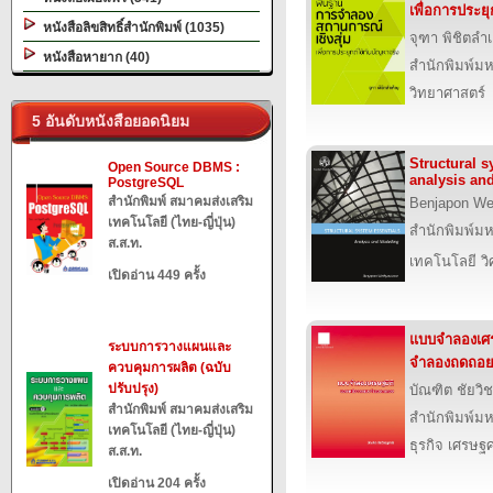
เพื่อการประยุ
หนังสือลิขสิทธิ์สำนักพิมพ์ (1035)
จุฑา พิชิตลำ
หนังสือหายาก (40)
สำนักพิมพ์ม
วิทยาศาสตร์
5 อันดับหนังสือยอดนิยม
Structural s
Open Source DBMS :
analysis an
PostgreSQL
สำนักพิมพ์ สมาคมส่งเสริม
Benjapon We
เทคโนโลยี (ไทย-ญี่ปุ่น)
สำนักพิมพ์ม
ส.ส.ท.
เทคโนโลยี ว
เปิดอ่าน 449 ครั้ง
แบบจำลองเศร
ระบบการวางแผนและ
จำลองถดถอ
ควบคุมการผลิต (ฉบับ
ปรับปรุง)
บัณฑิต ชัยวิ
สำนักพิมพ์ สมาคมส่งเสริม
สำนักพิมพ์ม
เทคโนโลยี (ไทย-ญี่ปุ่น)
ธุรกิจ เศรษ
ส.ส.ท.
เปิดอ่าน 204 ครั้ง