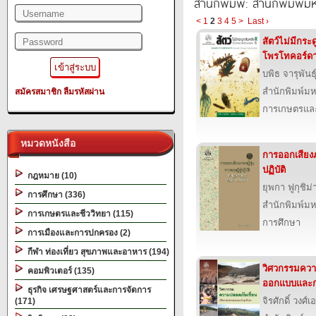
สำนักพิมพ์: สำนักพิมพ์ม
<
1
2
3
4
5
>
Last ›
สัตว์ไม่มีกระ
โพรโทคอร์ด
บพิธ จารุพันธุ
สำนักพิมพ์ม
สมัครสมาชิก
ลืมรหัสผ่าน
การเกษตรและ
หมวดหนังสือ
การออกเสียงภ
ปฏิบัติ
กฎหมาย (10)
ยุพกา ฟูกุชิม่
การศึกษา (336)
สำนักพิมพ์ม
การเกษตรและชีววิทยา (115)
การศึกษา
การเมืองและการปกครอง (2)
กีฬา ท่องเที่ยว สุขภาพและอาหาร (194)
วิศวกรรมความ
คอมพิวเตอร์ (135)
ออกแบบและกา
ธุรกิจ เศรษฐศาสตร์และการจัดการ
จิรศักดิ์ วงศ์
(171)