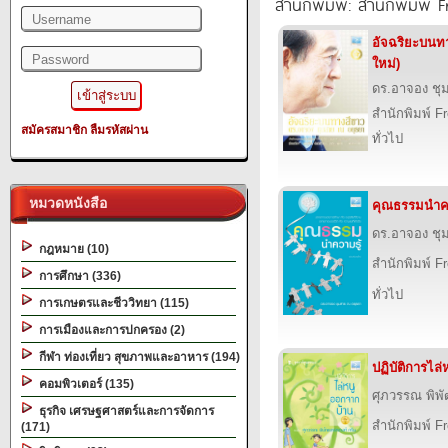
สำนักพิมพ์: สำนักพิมพ์ F
อัจฉริยะบนทา
ใหม่)
ดร.อาจอง ชุ
สำนักพิมพ์ F
สมัครสมาชิก
ลืมรหัสผ่าน
ทั่วไป
หมวดหนังสือ
คุณธรรมนำควา
ดร.อาจอง ชุ
กฎหมาย (10)
สำนักพิมพ์ F
การศึกษา (336)
ทั่วไป
การเกษตรและชีววิทยา (115)
การเมืองและการปกครอง (2)
กีฬา ท่องเที่ยว สุขภาพและอาหาร (194)
ปฏิบัติการไล
คอมพิวเตอร์ (135)
ศุภวรรณ พิพ
ธุรกิจ เศรษฐศาสตร์และการจัดการ
สำนักพิมพ์ F
(171)