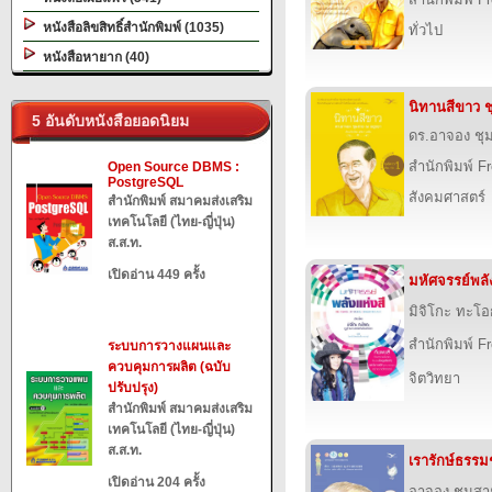
หนังสือลิขสิทธิ์สำนักพิมพ์ (1035)
ทั่วไป
หนังสือหายาก (40)
นิทานสีขาว ช
5 อันดับหนังสือยอดนิยม
ดร.อาจอง ชุ
สำนักพิมพ์ F
Open Source DBMS :
PostgreSQL
สังคมศาสตร์
สำนักพิมพ์ สมาคมส่งเสริม
เทคโนโลยี (ไทย-ญี่ปุ่น)
ส.ส.ท.
เปิดอ่าน 449 ครั้ง
มหัศจรรย์พลัง
มิจิโกะ ทะโ
สำนักพิมพ์ F
ระบบการวางแผนและ
ควบคุมการผลิต (ฉบับ
จิตวิทยา
ปรับปรุง)
สำนักพิมพ์ สมาคมส่งเสริม
เทคโนโลยี (ไทย-ญี่ปุ่น)
ส.ส.ท.
เรารักษ์ธรรมชา
เปิดอ่าน 204 ครั้ง
อาจอง ชุมสา