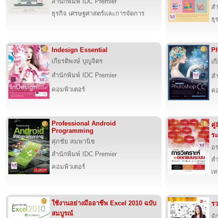
สำนักพิมพ์ IDC Premier
สำ
ธุรกิจ เศรษฐศาสตร์และการจัดการ
ธุ
Indesign Essential
Ph
เกียรติพงษ์ บุญจิตร
เก
สำนักพิมพ์ IDC Premier
สำ
คอมพิวเตอร์
คอ
Professional Android
คู
Programming
ร
ศุภชัย สมพานิช
อร
สำนักพิมพ์ IDC Premier
สำ
คอมพิวเตอร์
เท
ใช้งานอย่างมืออาชีพ Excel 2010 ฉบับ
รว
สมบูรณ์
จั