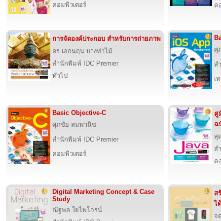
คอมพิวเตอร์
คอ
Ba
การจัดองค์ประกอบ สำหรับการถ่ายภาพ
ศุ
ดร.เอกนฤน บางท่าไม้
สำนักพิมพ์ IDC Premier
สำ
ทั่วไป
เท
Basic Objective-C
คู
ฉบ
ศุภชัย สมพานิช
สุ
สำนักพิมพ์ IDC Premier
สำ
คอมพิวเตอร์
คอ
Digital Marketing Concept & Case
สร
Study
ได้
ณัฐพล ใยไพโจรน์
จต