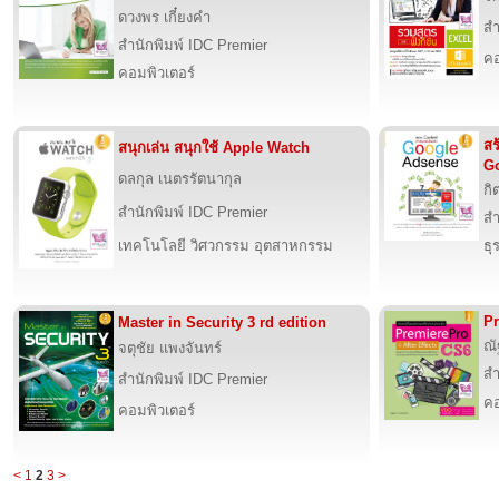
ดวงพร เกี๋ยงคำ
สำ
สำนักพิมพ์ IDC Premier
คอ
คอมพิวเตอร์
สร
สนุกเล่น สนุกใช้ Apple Watch
G
ดลกุล เนตรรัตนากุล
กิ
สำนักพิมพ์ IDC Premier
สำ
เทคโนโลยี วิศวกรรม อุตสาหกรรม
ธุ
Pr
Master in Security 3 rd edition
ณั
จตุชัย แพงจันทร์
สำ
สำนักพิมพ์ IDC Premier
คอ
คอมพิวเตอร์
<
1
2
3
>