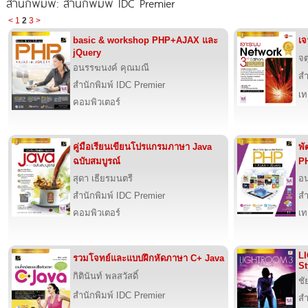
สำนักพิมพ์: สำนักพิมพ์ IDC Premier
<
1
2
3
>
basic & workshop PHP+AJAX และ
เจ
jQuery
จต
อนรรฆนงค์ คุณมณี
สำ
สำนักพิมพ์ IDC Premier
เท
คอมพิวเตอร์
คู่มือเรียนเขียนโปรแกรมภาษา Java
พั
ฉบับสมบูรณ์
P
สุดา เธียรมนตรี
อน
สำนักพิมพ์ IDC Premier
สำ
คอมพิวเตอร์
เท
LI
รวมโจทย์และแบบฝึกหัดภาษา C+ Java
St
กิตินันท์ พลสวัสดิ์
ชั
สำนักพิมพ์ IDC Premier
สำ