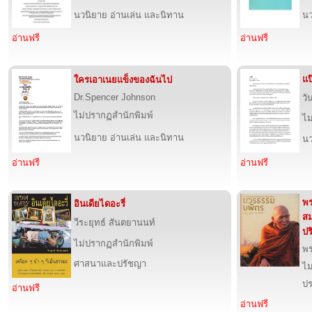
นวนิยาย อ่านเล่น และนิทาน
นว
อ่านฟรี
อ่านฟรี
แป
ใครเอาเนยแข็งของฉันไป
Dr.Spencer Johnson
วั
ไม่ปรากฏสำนักพิมพ์
ไม
นวนิยาย อ่านเล่น และนิทาน
นว
อ่านฟรี
อ่านฟรี
พร
อินเดียไดอะรี่
สม
วีระยุทธ์ สันตยานนท์
ปร
ไม่ปรากฏสำนักพิมพ์
พร
ศาสนาและปรัชญา
ไม
ปร
อ่านฟรี
อ่านฟรี