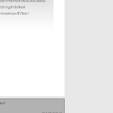
ัพยากรธรรมชาติและสิ่งแวดล้อม
่ปรากฏสำนักพิมพ์
รเกษตรและชีววิทยา
่อเรา