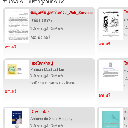
สำนักพิมพ์: ไม่ปรากฏสำนักพิมพ์
โ
ข้อมูลเพิ่มมูลค่าได้ด้วย_Web_Services
ศ
เสถียร อุสาหะ
ไม
ไม่ปรากฏสำนักพิมพ์
นว
คอมพิวเตอร์
อ่านฟรี
อ่านฟรี
มองโลกผ่านปู่
ใน
Patricia MacLachlan
พจ
ไม่ปรากฏสำนักพิมพ์
ไม
นวนิยาย อ่านเล่น และนิทาน
นว
อ่านฟรี
อ่านฟรี
เจ้าชายน้อย
จอ
Antoine de Saint-Exupery
Ri
ไม่ปรากฏสำนักพิมพ์
ไม