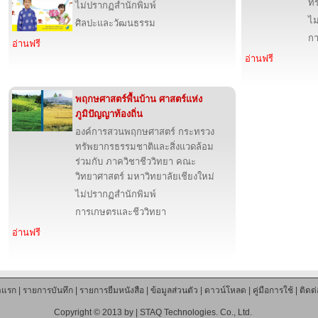
ทร
ไม่ปรากฏสำนักพิมพ์
ไม
ศิลปะและวัฒนธรรม
กา
อ่านฟรี
อ่านฟรี
พฤกษศาสตร์พื้นบ้าน ศาสตร์แห่ง
ภูมิปัญญาท้องถิ่น
องค์การสวนพฤกษศาสตร์ กระทรวง
ทรัพยากรธรรมชาติและสิ่งแวดล้อม
ร่วมกับ ภาควิชาชีววิทยา คณะ
วิทยาศาสตร์ มหาวิทยาลัยเชียงใหม่
ไม่ปรากฏสำนักพิมพ์
การเกษตรและชีววิทยา
อ่านฟรี
าแรก
|
รายการบันทึก
|
รายการยืมหนังสือ
|
ข้อมูลส่วนตัว
|
ดาวน์โหลด
|
คู่มือการใช้
|
ติดต
Copyright © 2013 by |
STAQ Technologies. Co., Ltd.