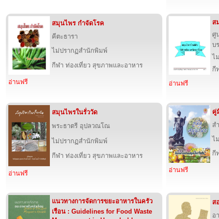
สม
สมุนไพร กำจัดโรค
ศู
คีตะธารา
บ
ไม่ปรากฏสำนักพิมพ์
ไม
กีฬา ท่องเที่ยว สุขภาพและอาหาร
กี
อ่านฟรี
อ่านฟรี
คู
สมุนไพรในรั่ววัด
สำ
พระธาตรี อุปลวณโณ
ไม
ไม่ปรากฏสำนักพิมพ์
กี
กีฬา ท่องเที่ยว สุขภาพและอาหาร
อ่านฟรี
อ่านฟรี
แนวทางการจัดการขยะอาหารในครัว
สอ
เรือน : Guidelines for Food Waste
อา