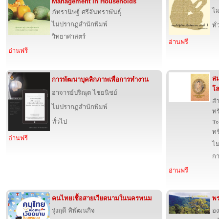
Management in Households
ไม
ภัทรานิษฐ์ ศรีจันทราพันธ์ุ
ไม่ปรากฏสำนักพิมพ์
ทั
วิทยาศาสตร์
อ่านฟรี
อ่านฟรี
สม
การพัฒนาบุคลิกภาพเพื่อการทำงาน
โ
อาจารย์ปริณุต ไชยนิชย์
สำ
ไม่ปรากฏสำนักพิมพ์
ทร
ทั่วไป
ระ
ทร
อ่านฟรี
ไม
กา
อ่านฟรี
คนไทยเชื้อสายเวียดนามในนครพนม
พร
รุ่งฤดี พิพัฒนกิจ
อง