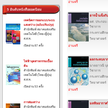
อ่านฟรี
5 อันดับหนังสือยอดนิยม
ธารน้ำแข็งกับ
เทคนิคการออกแบบระบบ
ผศ. ประกอบ 
แสงสว่าง (ฉบับปรับปรุง)
วิชาการ
สำนักพิมพ์ สมาคมส่งเสริม
กระทรวงศึกษ
เทคโนโลยี (ไทย-ญี่ปุ่น)
ส.ส.ท.
วิทยาศาสตร์
เปิดอ่าน 87 ครั้ง
อ่านฟรี
ผลกระทบจาก
ไฟฟ้าอุตสาหกรรมเบื้อง
นางเยาวณี 
ต้น
สำนักพิมพ์ สมาคมส่งเสริม
วิชาการ
เทคโนโลยี (ไทย-ญี่ปุ่น)
กระทรวงศึกษ
ส.ส.ท.
วิทยาศาสตร์
เปิดอ่าน 53 ครั้ง
อ่านฟรี
การส่องสว่าง
มลพิษอากาศใ
สำนักพิมพ์ สมาคมส่งเสริม