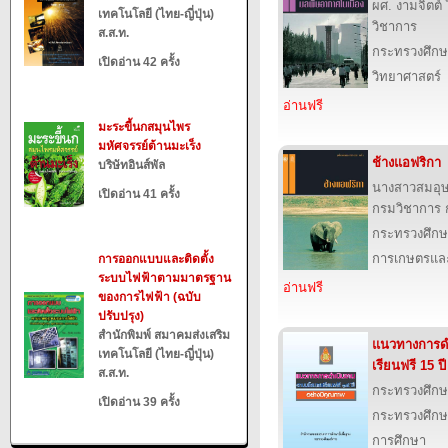
ผศ. งามจิตต
เทคโนโลยี (ไทย-ญี่ปุ่น)
วิชาการ
ส.ส.ท.
กระทรวงศึกษ
เปิดอ่าน 42 ครั้ง
วิทยาศาสตร์
อ่านฟรี
มะระขี้นกสมุนไพร
มหัศจรรย์ต้านมะเร็ง
ช้างแอฟริกา
บริษัทอินส์พัล
นางสาวสมอุ
เปิดอ่าน 41 ครั้ง
กรมวิชาการ 
กระทรวงศึกษ
การเกษตรและ
การออกแบบและติดตั้ง
ระบบไฟฟ้าตามมาตรฐาน
อ่านฟรี
ของการไฟฟ้า (ฉบับ
ปรับปรุง)
สำนักพิมพ์ สมาคมส่งเสริม
แนวทางการด
เทคโนโลยี (ไทย-ญี่ปุ่น)
เรียนฟรี 15 ป
ส.ส.ท.
กระทรวงศึกษ
เปิดอ่าน 39 ครั้ง
กระทรวงศึกษ
การศึกษา