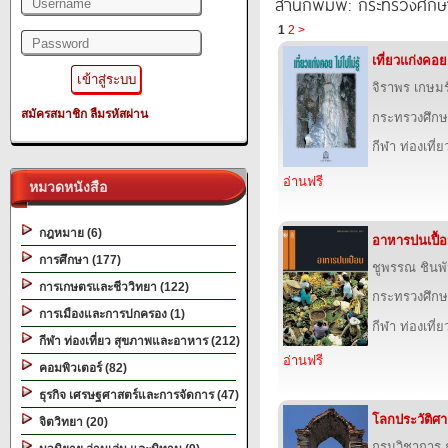
สำนักพิมพ์: กระทรวงศึกษ
1
2
>
เที่ยวแก่งคอย 
จิราพร เกษมร
สมัครสมาชิก
ลืมรหัสผ่าน
กระทรวงศึกษ
กีฬา ท่องเที
อ่านฟรี
หมวดหนังสือ
กฎหมาย (6)
อาหารปนเปื้
การศึกษา (177)
ชูพรรณ ชินพ
การเกษตรและชีววิทยา (122)
กระทรวงศึกษ
การเมืองและการปกครอง (1)
กีฬา ท่องเที
กีฬา ท่องเที่ยว สุขภาพและอาหาร (212)
อ่านฟรี
คอมพิวเตอร์ (82)
ธุรกิจ เศรษฐศาสตร์และการจัดการ (47)
โลกประวัติศาสต
จิตวิทยา (20)
กรมวิชาการ 