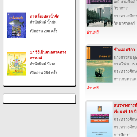
ผศ. งามจิตต
วิชาการ
กระทรวงศึกษ
การเลี้ยงปลาน้ำจืด
สำนักพิมพ์ น้ำฝน
วิทยาศาสตร์
เปิดอ่าน 298 ครั้ง
อ่านฟรี
ช้างแอฟริกา
17 วิธีเป็นคนฉลาดทาง
นางสาวสมอุ
อารมณ์
กรมวิชาการ 
สำนักพิมพ์ บีเวล
กระทรวงศึกษ
เปิดอ่าน 254 ครั้ง
การเกษตรและ
อ่านฟรี
แนวทางการด
เรียนฟรี 15 ป
กระทรวงศึกษ
กระทรวงศึกษ
การศึกษา