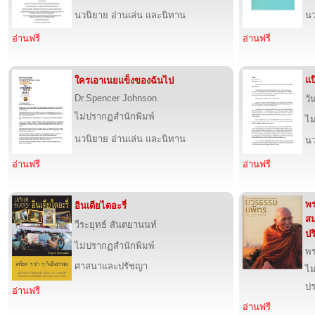
นวนิยาย อ่านเล่น และนิทาน
นว
อ่านฟรี
อ่านฟรี
แป
ใครเอาเนยแข็งของฉันไป
Dr.Spencer Johnson
วั
ไม่ปรากฏสำนักพิมพ์
ไม
นวนิยาย อ่านเล่น และนิทาน
นว
อ่านฟรี
อ่านฟรี
พร
อินเดียไดอะรี่
สม
วีระยุทธ์ สันตยานนท์
ปร
ไม่ปรากฏสำนักพิมพ์
พร
ศาสนาและปรัชญา
ไม
ปร
อ่านฟรี
อ่านฟรี