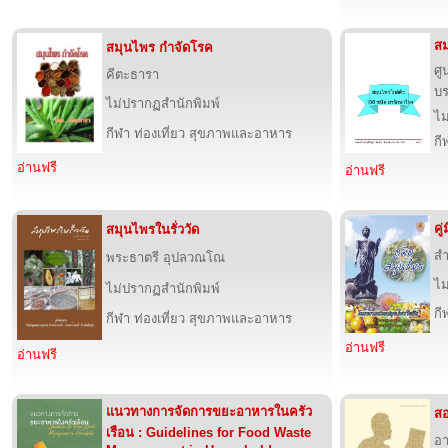
สม
สมุนไพร กำจัดโรค
ศู
คีตะธารา
บ
ไม่ปรากฏสำนักพิมพ์
ไม
กีฬา ท่องเที่ยว สุขภาพและอาหาร
กี
อ่านฟรี
อ่านฟรี
คู
สมุนไพรในรั่ววัด
สำ
พระธาตรี อุปลวณโณ
ไม
ไม่ปรากฏสำนักพิมพ์
กี
กีฬา ท่องเที่ยว สุขภาพและอาหาร
อ่านฟรี
อ่านฟรี
แนวทางการจัดการขยะอาหารในครัว
สอ
เรือน : Guidelines for Food Waste
อา