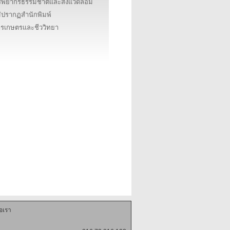
ัพยากรธรรมชาติและสิ่งแวดล้อม
่ปรากฏสำนักพิมพ์
รเกษตรและชีววิทยา
่อเรา