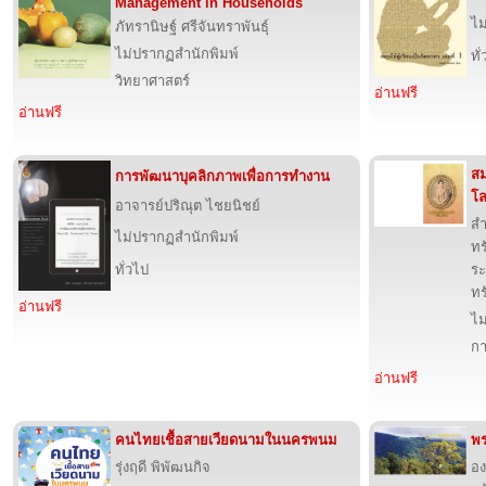
Management in Households
ไม
ภัทรานิษฐ์ ศรีจันทราพันธ์ุ
ไม่ปรากฏสำนักพิมพ์
ทั
วิทยาศาสตร์
อ่านฟรี
อ่านฟรี
สม
การพัฒนาบุคลิกภาพเพื่อการทำงาน
โ
อาจารย์ปริณุต ไชยนิชย์
สำ
ไม่ปรากฏสำนักพิมพ์
ทร
ทั่วไป
ระ
ทร
อ่านฟรี
ไม
กา
อ่านฟรี
คนไทยเชื้อสายเวียดนามในนครพนม
พร
รุ่งฤดี พิพัฒนกิจ
อง