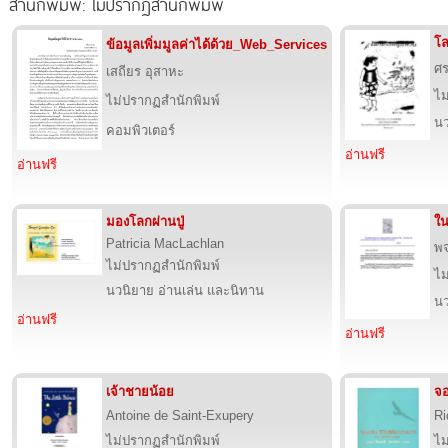
สำนักพิมพ์: ไม่ปรากฏสำนักพิมพ์
โ
ข้อมูลเพิ่มมูลค่าได้ด้วย_Web_Services
ศ
เสถียร อุสาหะ
ไม
ไม่ปรากฏสำนักพิมพ์
นว
คอมพิวเตอร์
อ่านฟรี
อ่านฟรี
มองโลกผ่านปู่
ใน
Patricia MacLachlan
พจ
ไม่ปรากฏสำนักพิมพ์
ไม
นวนิยาย อ่านเล่น และนิทาน
นว
อ่านฟรี
อ่านฟรี
เจ้าชายน้อย
จอ
Antoine de Saint-Exupery
Ri
ไม่ปรากฏสำนักพิมพ์
ไม