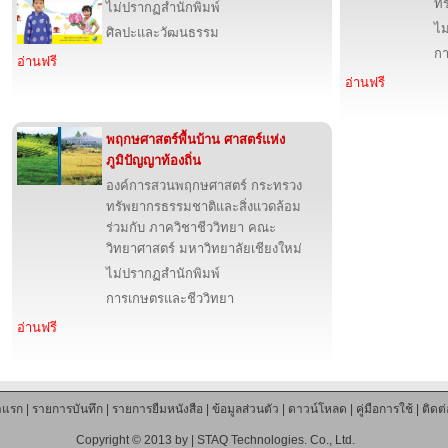
ทร
ไม่ปรากฏสำนักพิมพ์
ไม
ศิลปะและวัฒนธรรม
กา
อ่านฟรี
อ่านฟรี
พฤกษศาสตร์พื้นบ้าน ศาสตร์แห่ง
ภูมิปัญญาท้องถิ่น
องค์การสวนพฤกษศาสตร์ กระทรวง
ทรัพยากรธรรมชาติและสิ่งแวดล้อม
ร่วมกับ ภาควิชาชีววิทยา คณะ
วิทยาศาสตร์ มหาวิทยาลัยเชียงใหม่
ไม่ปรากฏสำนักพิมพ์
การเกษตรและชีววิทยา
อ่านฟรี
าแรก
|
รายการบันทึก
|
รายการยืมหนังสือ
|
ข้อมูลส่วนตัว
|
ดาวน์โหลด
|
คู่มือการใช้
|
ติดต
Copyright © 2013 by |
STAQ Technologies. Co., Ltd.