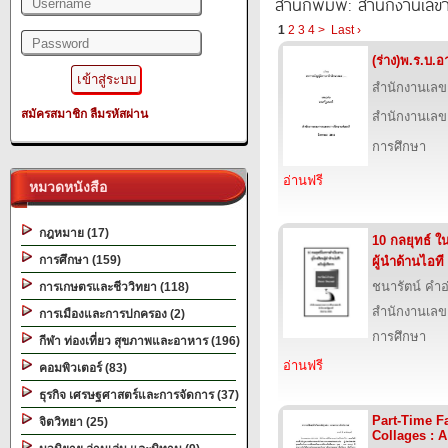
สำนักพิมพ์: สำนักงานเล
1
2
3
4
>
Last ›
(ร่าง)พ.ร.บ.อ
สำนักงานเลข
สมัครสมาชิก
ลืมรหัสผ่าน
สำนักงานเลข
การศึกษา
อ่านฟรี
หมวดหนังสือ
กฎหมาย (17)
10 กลยุทธ์ ใ
การศึกษา (159)
ผู้นำด้านไอที
ชนารัตน์ คำอ
การเกษตรและชีววิทยา (118)
สำนักงานเลข
การเมืองและการปกครอง (2)
การศึกษา
กีฬา ท่องเที่ยว สุขภาพและอาหาร (196)
อ่านฟรี
คอมพิวเตอร์ (83)
ธุรกิจ เศรษฐศาสตร์และการจัดการ (37)
Part-Time F
จิตวิทยา (25)
Collages : A