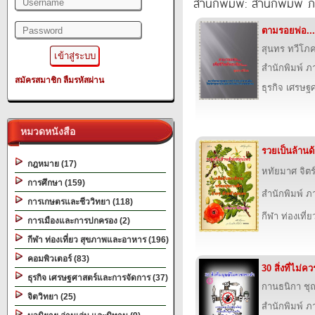
สำนักพิมพ์: สำนักพิมพ์ ภา
ตามรอยพ่อ...เพ
สุนทร ทวีโภ
สำนักพิมพ์ ภาว
สมัครสมาชิก
ลืมรหัสผ่าน
ธุรกิจ เศรษ
หมวดหนังสือ
รวยเป็นล้านด
กฎหมาย (17)
หทัยมาศ จิตร
การศึกษา (159)
สำนักพิมพ์ ภาว
การเกษตรและชีววิทยา (118)
กีฬา ท่องเที
การเมืองและการปกครอง (2)
กีฬา ท่องเที่ยว สุขภาพและอาหาร (196)
คอมพิวเตอร์ (83)
30 สิ่งที่ไม่ค
ธุรกิจ เศรษฐศาสตร์และการจัดการ (37)
กานธนิกา ชุ
จิตวิทยา (25)
สำนักพิมพ์ ภาว