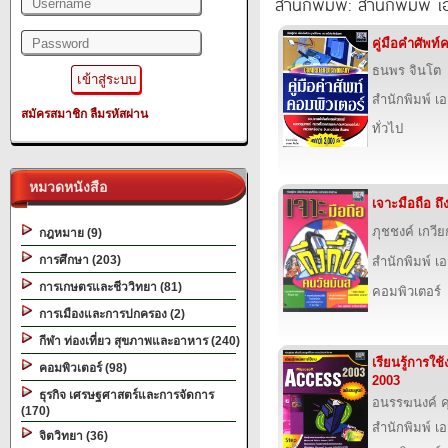
สำนักพิมพ์: สำนักพิมพ์ เอส
คู่มือคำศัพท์
ธนพร จินโต
สำนักพิมพ์ เอส
สมัครสมาชิก
ลืมรหัสผ่าน
ทั่วไป
หมวดหนังสือ
เจาะมือถือ ถึ
ภุชชงค์ เกวีย
กฎหมาย (9)
การศึกษา (203)
สำนักพิมพ์ เอส
การเกษตรและชีววิทยา (81)
คอมพิวเตอร์
การเมืองและการปกครอง (2)
กีฬา ท่องเที่ยว สุขภาพและอาหาร (240)
เรียนรู้การใ
คอมพิวเตอร์ (98)
2003
ธุรกิจ เศรษฐศาสตร์และการจัดการ
อนรรฆนงค์ 
(170)
สำนักพิมพ์ เอส
จิตวิทยา (36)