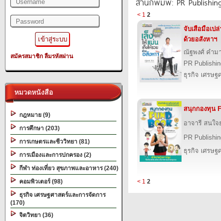
สำนักพิมพ์: PR Publishin
<
1
2
จับเสือมือเปล่
ด้วยอสังหาฯ
ณัฐพงศ์ คำม
สมัครสมาชิก
ลืมรหัสผ่าน
PR Publishin
ธุรกิจ เศรษ
หมวดหนังสือ
สนุกกองทุน
กฎหมาย (9)
อาจารี สนใจ
การศึกษา (203)
PR Publishin
การเกษตรและชีววิทยา (81)
ธุรกิจ เศรษ
การเมืองและการปกครอง (2)
กีฬา ท่องเที่ยว สุขภาพและอาหาร (240)
คอมพิวเตอร์ (98)
<
1
2
ธุรกิจ เศรษฐศาสตร์และการจัดการ
(170)
จิตวิทยา (36)