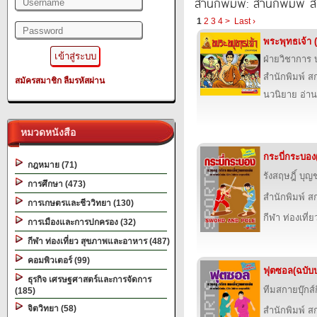
สำนักพิมพ์: สำนักพิมพ์ สก
1
2
3
4
>
Last ›
พระพุทธเจ้า (
ฝ่ายวิชาการ บ
สำนักพิมพ์ สก
สมัครสมาชิก
ลืมรหัสผ่าน
นวนิยาย อ่าน
หมวดหนังสือ
กระบี่กระบอง(
กฎหมาย (71)
รังสฤษฎิ์ บุ
การศึกษา (473)
สำนักพิมพ์ สก
การเกษตรและชีววิทยา (130)
กีฬา ท่องเที
การเมืองและการปกครอง (32)
กีฬา ท่องเที่ยว สุขภาพและอาหาร (487)
คอมพิวเตอร์ (99)
ฟุตซอล(ฉบับป
ธุรกิจ เศรษฐศาสตร์และการจัดการ
ทีมสกายบุ๊กส์
(185)
จิตวิทยา (58)
สำนักพิมพ์ สก