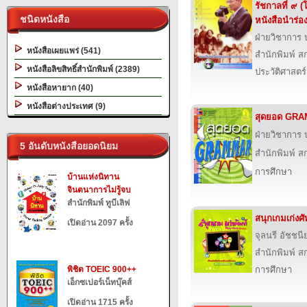
รัชกาลที่ ๙ 
ชนิดหนังสือ
หนังสือนำร่อ
ฝ่ายวิชาการ บ
หนังสือเผยแพร่ (541)
สำนักพิมพ์ สก
หนังสือลิขสิทธิ์สำนักพิมพ์ (2389)
ประวัติศาสตร์
หนังสือหายาก (40)
หนังสือต่างประเทศ (9)
สุดยอด GR
ฝ่ายวิชาการ บ
5 อันดับหนังสือยอดนิยม
สำนักพิมพ์ สก
การศึกษา
บ้านแห่งนิทาน
จินตนาการไม่รู้จบ
สำนักพิมพ์ ทูบีเลิฟ
สนุกเกมเก่ง
เปิดอ่าน 2097 ครั้ง
จุลนรี อัชชนี
สำนักพิมพ์ สก
พิชิต TOEIC 900++
การศึกษา
เอ็กซเปอร์เน็ทบุ๊คส์
เปิดอ่าน 1715 ครั้ง