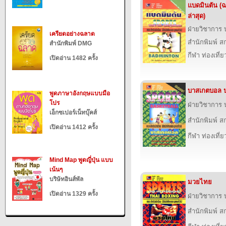
แบดมินตัน (ฉ
ล่าสุด)
ฝ่ายวิชาการ บ
เครียดอย่างฉลาด
สำนักพิมพ์ สก
สำนักพิมพ์ DMG
กีฬา ท่องเที
เปิดอ่าน 1482 ครั้ง
บาสเกตบอล ปร
พูดภาษาอังกฤษแบบมือ
โปร
ฝ่ายวิชาการ บ
เอ็กซเปอร์เน็ทบุ๊คส์
สำนักพิมพ์ สก
เปิดอ่าน 1412 ครั้ง
กีฬา ท่องเที
Mind Map พูดญี่ปุ่น แบบ
เน้นๆ
บริษัทอินส์พัล
มวยไทย
เปิดอ่าน 1329 ครั้ง
ฝ่ายวิชาการ บ
สำนักพิมพ์ สก