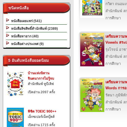
กวิตา ถนอม
ชนิดหนังสือ
สำนักพิมพ์ สก
การศึกษา
หนังสือเผยแพร่ (541)
หนังสือลิขสิทธิ์สำนักพิมพ์ (2389)
หนังสือหายาก (40)
เตรียมความพ
Vowels สระเส
หนังสือต่างประเทศ (9)
รุ่งโรจน์ อา
สำนักพิมพ์ สก
5 อันดับหนังสือยอดนิยม
การศึกษา
บ้านแห่งนิทาน
จินตนาการไม่รู้จบ
เตรียมความพ
สำนักพิมพ์ ทูบีเลิฟ
Words การอ
เปิดอ่าน 2097 ครั้ง
รัตนา ภูมิพิท
สำนักพิมพ์ สก
การศึกษา
พิชิต TOEIC 900++
เอ็กซเปอร์เน็ทบุ๊คส์
เปิดอ่าน 1715 ครั้ง