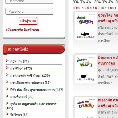
สำนักพิมพ์: สำนักพิมพ์ สก
‹ First
<
4
5
6
7
8
9
10
>
Last ›
ซัวซะไดย กั
อาเซียน) ฉบั
กวิตา ถนอม
สมัครสมาชิก
ลืมรหัสผ่าน
สำนักพิมพ์ สก
การศึกษา
หมวดหนังสือ
มิงกลาบา พม
กฎหมาย (71)
ฉบับการ์ตูน
การศึกษา (473)
สุภฤกษ์ บุญก
การเกษตรและชีววิทยา (130)
สำนักพิมพ์ สก
การเมืองและการปกครอง (32)
การศึกษา
กีฬา ท่องเที่ยว สุขภาพและอาหาร (487)
คอมพิวเตอร์ (99)
เซอลามัต ดาต
ธุรกิจ เศรษฐศาสตร์และการจัดการ
อาเซียน) ฉบั
(185)
กวิตา ถนอม
จิตวิทยา (58)