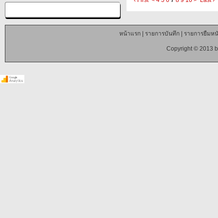
‹ First
<
4
5
6
7
8
9
10
>
Last ›
หน้าแรก
|
รายการบันทึก
|
รายการยืมหนั
Copyright © 2013 b