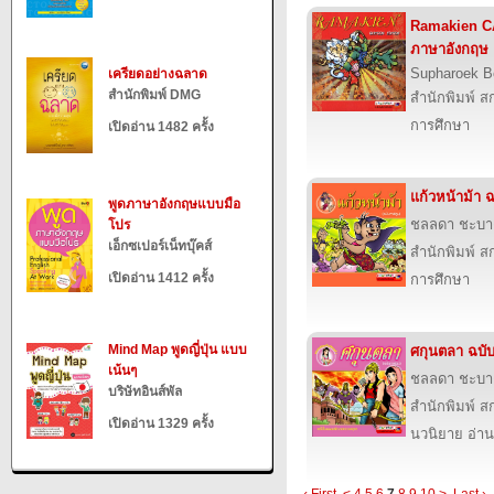
Ramakien C
ภาษาอังกฤษ
Supharoek B
เครียดอย่างฉลาด
สำนักพิมพ์ DMG
สำนักพิมพ์ สก
การศึกษา
เปิดอ่าน 1482 ครั้ง
แก้วหน้าม้า ฉ
พูดภาษาอังกฤษแบบมือ
ชลลดา ชะบา
โปร
เอ็กซเปอร์เน็ทบุ๊คส์
สำนักพิมพ์ สก
เปิดอ่าน 1412 ครั้ง
การศึกษา
Mind Map พูดญี่ปุ่น แบบ
ศกุนตลา ฉบับ
เน้นๆ
ชลลดา ชะบา
บริษัทอินส์พัล
สำนักพิมพ์ สก
เปิดอ่าน 1329 ครั้ง
นวนิยาย อ่าน