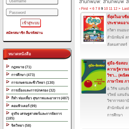
สำนักพิมพ์: สำนักพิมพ์ สก
‹ First
<
6
7
8
9
10
11
12
>
Last
ที่สุดในอาเซี
ประชาคมอาเซ
กวิตา ถนอม
สมัครสมาชิก
ลืมรหัสผ่าน
สำนักพิมพ์ สก
สังคมศาสตร์
หมวดหนังสือ
คู่มือ-ข้อสอบ
กฎหมาย (71)
ความรู้ความส
การศึกษา (473)
วิชา... (คณิต
ภาษาไทย ภา
การเกษตรและชีววิทยา (130)
อ.วิรัช แสนจั
การเมืองและการปกครอง (32)
รวิทย์ แสนจั
กีฬา ท่องเที่ยว สุขภาพและอาหาร (487)
วิชาการสถาบั
คอมพิวเตอร์ (99)
สำนักพิมพ์ สก
ธุรกิจ เศรษฐศาสตร์และการจัดการ
การศึกษา
(185)
จิตวิทยา (58)