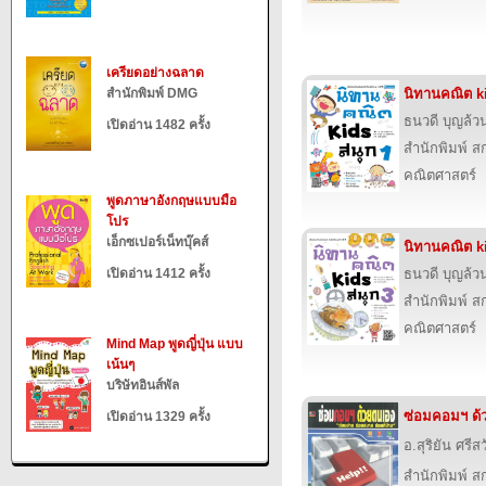
เครียดอย่างฉลาด
สำนักพิมพ์ DMG
นิทานคณิต ki
ธนวดี บุญล้ว
เปิดอ่าน 1482 ครั้ง
สำนักพิมพ์ สก
คณิตศาสตร์
พูดภาษาอังกฤษแบบมือ
โปร
เอ็กซเปอร์เน็ทบุ๊คส์
นิทานคณิต ki
เปิดอ่าน 1412 ครั้ง
ธนวดี บุญล้ว
สำนักพิมพ์ สก
คณิตศาสตร์
Mind Map พูดญี่ปุ่น แบบ
เน้นๆ
บริษัทอินส์พัล
ซ่อมคอมฯ ด้
เปิดอ่าน 1329 ครั้ง
อ.สุริยัน ศรีสว
สำนักพิมพ์ สก