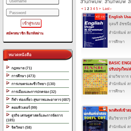
สำนักพิมพ์: สำนักพิมพ์ สก
<
1
2
3
4
5
>
Last ›
English Us
จุลนรี อัชชนี
สำนักพิมพ์ สก
สมัครสมาชิก
ลืมรหัสผ่าน
การศึกษา
หมวดหนังสือ
BASIC ENG
กฎหมาย (71)
ปรับปรุงใหม่ล่
การศึกษา (473)
ฝ่ายวิชาการ บ
สำนักพิมพ์ สก
การเกษตรและชีววิทยา (130)
การศึกษา
การเมืองและการปกครอง (32)
กีฬา ท่องเที่ยว สุขภาพและอาหาร (487)
คอมพิวเตอร์ (99)
พกศัพท์เข้า
ธุรกิจ เศรษฐศาสตร์และการจัดการ
ทีมวิชาการ P
(185)
สำนักพิมพ์ สก
จิตวิทยา (58)