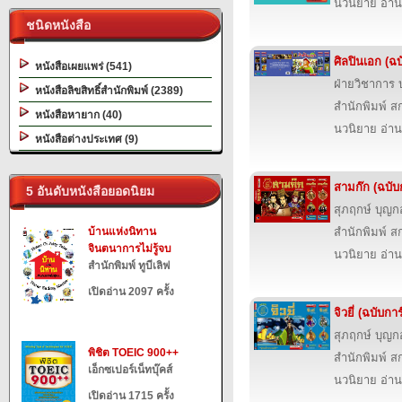
นวนิยาย อ่าน
ชนิดหนังสือ
ศิลปินเอก (ฉบ
หนังสือเผยแพร่ (541)
ฝ่ายวิชาการ บ
หนังสือลิขสิทธิ์สำนักพิมพ์ (2389)
สำนักพิมพ์ สก
หนังสือหายาก (40)
นวนิยาย อ่าน
หนังสือต่างประเทศ (9)
สามก๊ก (ฉบับก
5 อันดับหนังสือยอดนิยม
สุภฤกษ์ บุญก
บ้านแห่งนิทาน
สำนักพิมพ์ สก
จินตนาการไม่รู้จบ
นวนิยาย อ่าน
สำนักพิมพ์ ทูบีเลิฟ
เปิดอ่าน 2097 ครั้ง
จิวยี่ (ฉบับการ
สุภฤกษ์ บุญก
พิชิต TOEIC 900++
สำนักพิมพ์ สก
เอ็กซเปอร์เน็ทบุ๊คส์
นวนิยาย อ่าน
เปิดอ่าน 1715 ครั้ง