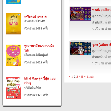
ขงเบ้ง (ฉบับก
สุภฤกษ์ บุญก
เครียดอย่างฉลาด
สำนักพิมพ์ DMG
สำนักพิมพ์ สก
เปิดอ่าน 1482 ครั้ง
นวนิยาย อ่าน
จูล่ง (ฉบับการ
พูดภาษาอังกฤษแบบมือ
โปร
สุภฤกษ์ บุญก
เอ็กซเปอร์เน็ทบุ๊คส์
สำนักพิมพ์ สก
เปิดอ่าน 1412 ครั้ง
นวนิยาย อ่าน
<
1
2
3
4
5
>
Last ›
Mind Map พูดญี่ปุ่น แบบ
เน้นๆ
บริษัทอินส์พัล
เปิดอ่าน 1329 ครั้ง