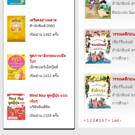
สำนักพิมพ์ สก
ศิลปะและวั
เครียดอย่างฉลาด
สำนักพิมพ์ DMG
วรรณคดีก่อ
เปิดอ่าน 1482 ครั้ง
เชียร์รี่แลนด์
สำนักพิมพ์ สก
พูดภาษาอังกฤษแบบมือ
การศึกษา
โปร
เอ็กซเปอร์เน็ทบุ๊คส์
เปิดอ่าน 1412 ครั้ง
วรรณคดีก่อน
เชียร์รี่แลนด์
สำนักพิมพ์ สก
Mind Map พูดญี่ปุ่น แบบ
เน้นๆ
การศึกษา
บริษัทอินส์พัล
เปิดอ่าน 1329 ครั้ง
<
1
2
3
4
5
6
7
>
Last ›