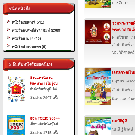
การศึกษา
ชนิดหนังสือ
หนังสือเผยแพร่ (541)
รวมพระราชพ
พระบาทสมเด็จ
หนังสือลิขสิทธิ์สำนักพิมพ์ (2389)
ฝ่ายวิชาการ บ
หนังสือหายาก (40)
สำนักพิมพ์ สก
หนังสือต่างประเทศ (9)
ประวัติศาสตร์
5 อันดับหนังสือยอดนิยม
เอกลักษณ์ไท
บ้านแห่งนิทาน
กฤชกร เพชร
จินตนาการไม่รู้จบ
สำนักพิมพ์ ทูบีเลิฟ
สำนักพิมพ์ สก
เปิดอ่าน 2097 ครั้ง
ศิลปะและวั
พิชิต TOEIC 900++
สมบัติผู้ดี
เอ็กซเปอร์เน็ทบุ๊คส์
นนนี่ ฐิติรัตน์
เปิดอ่าน 1715 ครั้ง