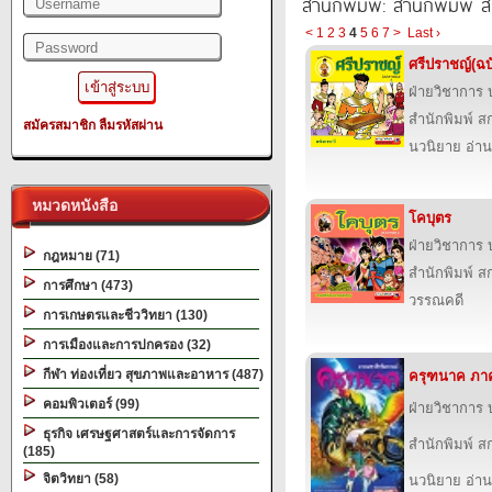
สำนักพิมพ์: สำนักพิมพ์ สก
<
1
2
3
4
5
6
7
>
Last ›
ศรีปราชญ์(ฉบ
ฝ่ายวิชาการ บ
สำนักพิมพ์ สก
สมัครสมาชิก
ลืมรหัสผ่าน
นวนิยาย อ่าน
หมวดหนังสือ
โคบุตร
ฝ่ายวิชาการ บ
กฎหมาย (71)
สำนักพิมพ์ สก
การศึกษา (473)
วรรณคดี
การเกษตรและชีววิทยา (130)
การเมืองและการปกครอง (32)
กีฬา ท่องเที่ยว สุขภาพและอาหาร (487)
ครุฑนาค ภา
คอมพิวเตอร์ (99)
ฝ่ายวิชาการ บ
ธุรกิจ เศรษฐศาสตร์และการจัดการ
สำนักพิมพ์ สก
(185)
จิตวิทยา (58)
นวนิยาย อ่าน