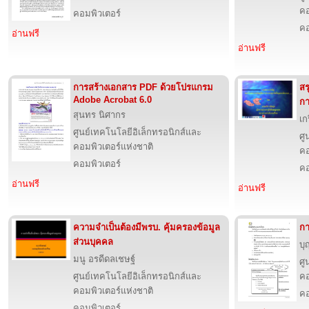
คอ
คอมพิวเตอร์
คอ
อ่านฟรี
อ่านฟรี
การสร้างเอกสาร PDF ด้วยโปรแกรม
สร
Adobe Acrobat 6.0
กา
สุนทร นิศากร
เก
ศูนย์เทคโนโลยีอิเล็กทรอนิกส์และ
ศู
คอมพิวเตอร์แห่งชาติ
คอ
คอมพิวเตอร์
คอ
อ่านฟรี
อ่านฟรี
ความจำเป็นต้องมีพรบ. คุ้มครองข้อมูล
กา
ส่วนบุคคล
บุ
มนู อรดีดลเชษฐ์
ศู
ศูนย์เทคโนโลยีอิเล็กทรอนิกส์และ
คอ
คอมพิวเตอร์แห่งชาติ
คอ
คอมพิวเตอร์