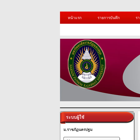
หน้าแรก
รายการบันทึก
รา
ระบบผู้ใช้
ม.ราชภัฏนครปฐม