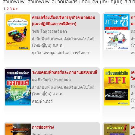
สำนักพิมพ์: สำนักพิมพ์ สมาคมส่งเสริมเทคโนโลยี (ไทย-ญี่ปุ่น) ส.ส.ท
1
2
3
4
>
ครบเครื่องเรื่องบริหารธุรกิจขนาดย่อม
ก
(แนวปฏิบัติและกรณีศึกษา)
คว
วิชัย โถสุวรรณจินดา
ดอ
สำนักพิมพ์ สมาคมส่งเสริมเทคโนโลยี
สำ
(ไทย-ญี่ปุ่น) ส.ส.ท.
(ไ
ธุรกิจ เศรษฐศาสตร์และการจัดการ
เท
ระบบคอมพิวเตอร์และภาษาแอสเซมบลี
เค
ให
ผศ.ธีรวัฒน์ ประกอบผล
นพ
สำนักพิมพ์ สมาคมส่งเสริมเทคโนโลยี
(ไทย-ญี่ปุ่น) ส.ส.ท.
สำ
(ไ
คอมพิวเตอร์
เท
การส่องสว่าง
เค
วัฒนา ถาวร
ไช