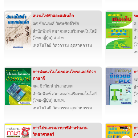
สนามไฟฟ้าและแม่เหล็ก
ระ
ผศ.ชัยณรงค์ วิเศษศักดิ์วิชัย
ศ.
จั
สำนักพิมพ์ สมาคมส่งเสริมเทคโนโลยี
(ไทย-ญี่ปุ่น) ส.ส.ท.
สำ
(ไ
เทคโนโลยี วิศวกรรม อุตสาหกรรม
เท
การพัฒนาไมโครคอนโทรลเลอร์ด้วย
กา
ภาษาซี
รศ
ผศ. ธีรวัฒน์ ประกอบผล
สำ
สำนักพิมพ์ สมาคมส่งเสริมเทคโนโลยี
(ไ
(ไทย-ญี่ปุ่น) ส.ส.ท.
เท
เทคโนโลยี วิศวกรรม อุตสาหกรรม
การโปรแกรมภาษาซีสำหรับงาน
กา
วิทยาศาสตร์
ภา