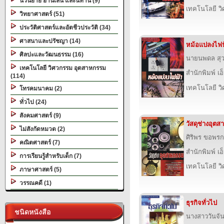
นวนิยาย อ่านเล่น และนิทาน (9)
เทคโนโลยี ว
วิทยาศาสตร์ (51)
ประวัติศาสตร์และอัตชีวประวัติ (34)
ศาสนาและปรัชญา (14)
หม้อแปลงไฟฟ
ศิลปะและวัฒนธรรม (16)
นายนพดล สุ
เทคโนโลยี วิศวกรรม อุตสาหกรรม
สำนักพิมพ์ เอ็
(114)
เทคโนโลยี ว
โทรคมนาคม (2)
ทั่วไป (24)
สังคมศาสตร์ (9)
วัสดุช่างอุต
ไม่สังกัดหมวด (2)
ศิริพร ขอพร
คณิตศาสตร์ (7)
สำนักพิมพ์ เอ็
การเรียนรู้สำหรับเด็ก (7)
เทคโนโลยี ว
ภาษาศาสตร์ (5)
วรรณคดี (1)
ธุรกิจทั่วไป
ชนิดหนังสือ
นางสาววันจั