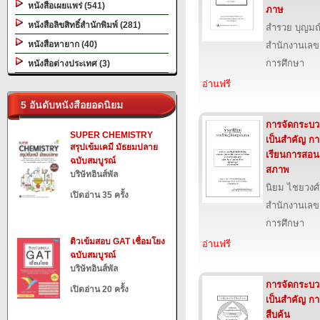
หนังสือเผยแพร่ (541)
ภาษ
หนังสือลิขสิทธิ์สำนักพิมพ์ (281)
สำรวย บุญมณ
หนังสือหายาก (40)
สำนักงานเลข
การศึกษา
หนังสือต่างประเทศ (3)
อ่านฟรี
5 อันดับหนังสือยอดนิยม
การจัดกระบวนก
SUPER CHEMISTRY
เป็นสำคัญ ก
สรุปเข้มเคมี มัธยมปลาย
เรียนการสอ
ฉบับสมบูรณ์
สภาพ
บริษัทอินส์พัล
นิยม ไชยวงศ์
เปิดอ่าน 35 ครั้ง
สำนักงานเลข
การศึกษา
ติวเข้มสอบ GAT เชื่อมโยง
อ่านฟรี
ฉบับสมบูรณ์
บริษัทอินส์พัล
การจัดกระบวนก
เปิดอ่าน 20 ครั้ง
เป็นสำคัญ 
สืบค้น