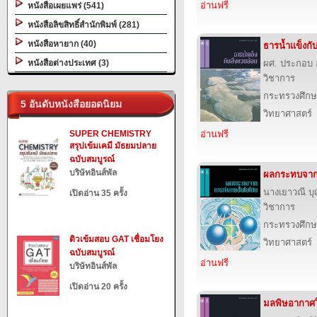
อ่านฟรี
หนังสือเผยแพร่ (541)
หนังสือลิขสิทธิ์สำนักพิมพ์ (281)
หนังสือหายาก (40)
ธารน้ำแข็งกับ
หนังสือต่างประเทศ (3)
ผศ. ประกอบ 
วิชาการ
กระทรวงศึกษ
5 อันดับหนังสือยอดนิยม
วิทยาศาสตร์
SUPER CHEMISTRY
อ่านฟรี
สรุปเข้มเคมี มัธยมปลาย
ฉบับสมบูรณ์
บริษัทอินส์พัล
ผลกระทบจาก
นางเยาวณี 
เปิดอ่าน 35 ครั้ง
วิชาการ
กระทรวงศึกษ
ติวเข้มสอบ GAT เชื่อมโยง
วิทยาศาสตร์
ฉบับสมบูรณ์
อ่านฟรี
บริษัทอินส์พัล
เปิดอ่าน 20 ครั้ง
มลพิษอากาศใ