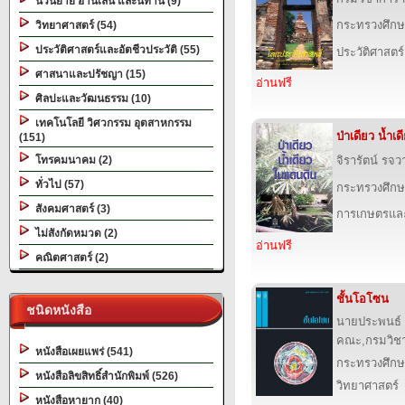
นวนิยาย อ่านเล่น และนิทาน (9)
กระทรวงศึกษ
วิทยาศาสตร์ (54)
ประวัติศาสตร์และอัตชีวประวัติ (55)
ประวัติศาสตร์
ศาสนาและปรัชญา (15)
อ่านฟรี
ศิลปะและวัฒนธรรม (10)
เทคโนโลยี วิศวกรรม อุตสาหกรรม
ป่าเดียว น้ำเ
(151)
โทรคมนาคม (2)
จิรารัตน์ รจว
ทั่วไป (57)
กระทรวงศึกษ
สังคมศาสตร์ (3)
การเกษตรและ
ไม่สังกัดหมวด (2)
อ่านฟรี
คณิตศาสตร์ (2)
ชั้นโอโซน
ชนิดหนังสือ
นายประพนธ์ จ
คณะ,กรมวิช
หนังสือเผยแพร่ (541)
กระทรวงศึกษ
หนังสือลิขสิทธิ์สำนักพิมพ์ (526)
วิทยาศาสตร์
หนังสือหายาก (40)