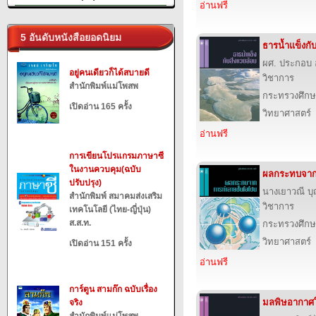
อ่านฟรี
5 อันดับหนังสือยอดนิยม
ธารน้ำแข็งกับ
ผศ. ประกอบ 
อยู่คนเดียวก็ได้สบายดี
วิชาการ
สำนักพิมพ์แม่โพสพ
กระทรวงศึกษ
เปิดอ่าน 165 ครั้ง
วิทยาศาสตร์
อ่านฟรี
การเขียนโปรแกรมภาษาซี
ในงานควบคุม(ฉบับ
ผลกระทบจาก
ปรับปรุง)
นางเยาวณี 
สำนักพิมพ์ สมาคมส่งเสริม
วิชาการ
เทคโนโลยี (ไทย-ญี่ปุ่น)
ส.ส.ท.
กระทรวงศึกษ
วิทยาศาสตร์
เปิดอ่าน 151 ครั้ง
อ่านฟรี
การ์ตูน สามก๊ก ฉบับเรื่อง
มลพิษอากาศใ
จริง