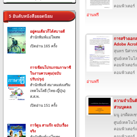
คอมพิวเตอร์
อ่านฟรี
5 อันดับหนังสือยอดนิยม
อยู่คนเดียวก็ได้สบายดี
สำนักพิมพ์แม่โพสพ
การสร้างเอก
Adobe Acrob
เปิดอ่าน 165 ครั้ง
สุนทร นิศากร
ศูนย์เทคโนโล
คอมพิวเตอร์แ
การเขียนโปรแกรมภาษาซี
คอมพิวเตอร์
ในงานควบคุม(ฉบับ
ปรับปรุง)
อ่านฟรี
สำนักพิมพ์ สมาคมส่งเสริม
เทคโนโลยี (ไทย-ญี่ปุ่น)
ส.ส.ท.
ความจำเป็นต้
เปิดอ่าน 151 ครั้ง
ส่วนบุคคล
มนู อรดีดลเช
ศูนย์เทคโนโล
การ์ตูน สามก๊ก ฉบับเรื่อง
คอมพิวเตอร์แ
จริง
คอมพิวเตอร์