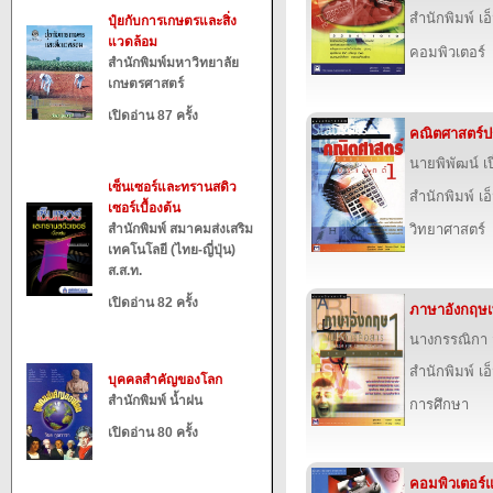
สำนักพิมพ์ เอ็
ปุ๋ยกับการเกษตรและสิ่ง
แวดล้อม
คอมพิวเตอร์
สำนักพิมพ์มหาวิทยาลัย
เกษตรศาสตร์
เปิดอ่าน 87 ครั้ง
คณิตศาสตร์ปร
นายพิพัฒน์ เ
เซ็นเซอร์และทรานสดิว
สำนักพิมพ์ เอ็
เซอร์เบื้องต้น
สำนักพิมพ์ สมาคมส่งเสริม
วิทยาศาสตร์
เทคโนโลยี (ไทย-ญี่ปุ่น)
ส.ส.ท.
เปิดอ่าน 82 ครั้ง
ภาษาอังกฤษเพ
นางกรรณิกา ส
สำนักพิมพ์ เอ็
บุคคลสำคัญของโลก
สำนักพิมพ์ น้ำฝน
การศึกษา
เปิดอ่าน 80 ครั้ง
คอมพิวเตอร์แ