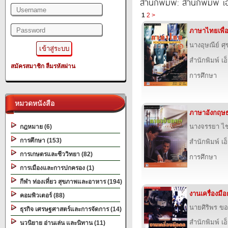
สำนักพิมพ์: สำนักพิมพ์ เอ็
1
2
>
ภาษาไทยเพื่
นางอุษณีย์ ศุ
สำนักพิมพ์ เอ็
สมัครสมาชิก
ลืมรหัสผ่าน
การศึกษา
หมวดหนังสือ
ภาษาอังกฤษธ
นางจรรยา ไชย
กฎหมาย (6)
การศึกษา (153)
สำนักพิมพ์ เอ็
การเกษตรและชีววิทยา (82)
การศึกษา
การเมืองและการปกครอง (1)
กีฬา ท่องเที่ยว สุขภาพและอาหาร (194)
งานเครื่องมือ
คอมพิวเตอร์ (88)
นายศิริพร ข
ธุรกิจ เศรษฐศาสตร์และการจัดการ (14)
สำนักพิมพ์ เอ็
นวนิยาย อ่านเล่น และนิทาน (11)