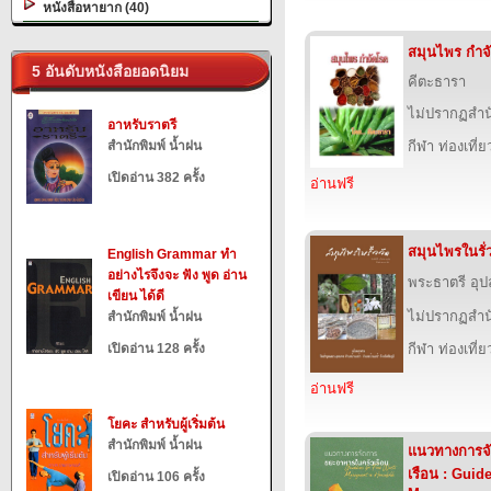
หนังสือหายาก (40)
สมุนไพร กำจ
5 อันดับหนังสือยอดนิยม
คีตะธารา
ไม่ปรากฏสำนั
อาหรับราตรี
สำนักพิมพ์ น้ำฝน
กีฬา ท่องเที
เปิดอ่าน 382 ครั้ง
อ่านฟรี
สมุนไพรในรั่ว
English Grammar ทำ
อย่างไรจึงจะ ฟัง พูด อ่าน
พระธาตรี อ
เขียน ได้ดี
ไม่ปรากฏสำนั
สำนักพิมพ์ น้ำฝน
เปิดอ่าน 128 ครั้ง
กีฬา ท่องเที
อ่านฟรี
โยคะ สำหรับผู้เริ่มต้น
สำนักพิมพ์ น้ำฝน
แนวทางการจ
เรือน : Guid
เปิดอ่าน 106 ครั้ง