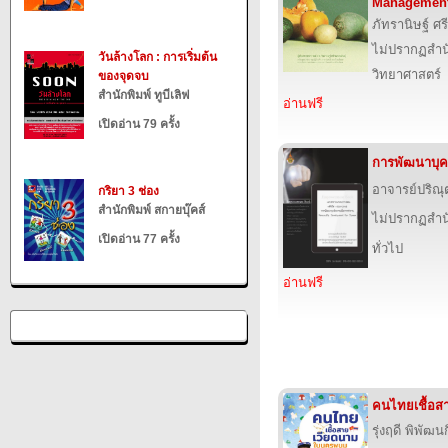
Management
ภัทรานิษฐ์ ศร
ไม่ปรากฏสำนั
วันล้างโลก : การเริ่มต้น
วิทยาศาสตร์
ของจุดจบ
สำนักพิมพ์ ทูบีเลิฟ
อ่านฟรี
เปิดอ่าน 79 ครั้ง
การพัฒนาบุค
อาจารย์ปริณุ
กริยา 3 ช่อง
สำนักพิมพ์ สกายบุ๊คส์
ไม่ปรากฏสำนั
เปิดอ่าน 77 ครั้ง
ทั่วไป
อ่านฟรี
คนไทยเชื้อ
รุ่งฤดี พิพัฒน