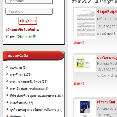
สำนักพิมพ์: ไม่ปรากฏสำนั
ข้อมูลเพิ่มม
เสถียร อุสาห
ไม่ปรากฏสำนั
สมัครสมาชิก
ลืมรหัสผ่าน
คอมพิวเตอร์
สถานะ :
ใช้งานผ่าน IP
อ่านฟรี
หมวดหนังสือ
มองโลกผ่านปู
Patricia Mac
กฎหมาย (2)
ไม่ปรากฏสำนั
การศึกษา (176)
นวนิยาย อ่าน
การเกษตรและชีววิทยา (77)
อ่านฟรี
การเมืองและการปกครอง (4)
กีฬา ท่องเที่ยว สุขภาพและอาหาร (183)
เจ้าชายน้อย
คอมพิวเตอร์ (77)
Antoine de S
ธุรกิจ เศรษฐศาสตร์และการจัดการ (18)
ไม่ปรากฏสำนั