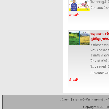
ไม่ปรากฏสำนั
ศิลปะและวั
อ่านฟรี
พฤกษศาสตร์พื
ภูมิปัญญาท้อง
องค์การสวน
ทรัพยากรธรร
ร่วมกับ ภาคว
วิทยาศาสตร์ 
ไม่ปรากฏสำนั
การเกษตรและ
อ่านฟรี
หน้าแรก
|
รายการบันทึก
|
รายการยืมหนั
Copyright © 2013 b