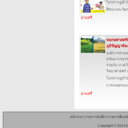
ไม่ปรากฏสำนั
ศิลปะและวั
อ่านฟรี
พฤกษศาสตร์พื
ภูมิปัญญาท้อง
องค์การสวน
ทรัพยากรธรร
ร่วมกับ ภาคว
วิทยาศาสตร์ 
ไม่ปรากฏสำนั
การเกษตรและ
อ่านฟรี
หน้าแรก
|
รายการบันทึก
|
รายการยืมหนั
Copyright © 2013 b