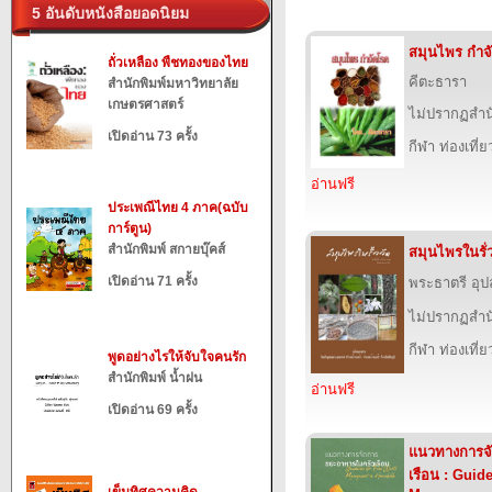
5 อันดับหนังสือยอดนิยม
สมุนไพร กำจ
ถั่วเหลือง พืชทองของไทย
คีตะธารา
สำนักพิมพ์มหาวิทยาลัย
เกษตรศาสตร์
ไม่ปรากฏสำนั
เปิดอ่าน 73 ครั้ง
กีฬา ท่องเที
อ่านฟรี
ประเพณีไทย 4 ภาค(ฉบับ
การ์ตูน)
สำนักพิมพ์ สกายบุ๊คส์
สมุนไพรในรั่ว
เปิดอ่าน 71 ครั้ง
พระธาตรี อ
ไม่ปรากฏสำนั
กีฬา ท่องเที
พูดอย่างไรให้จับใจคนรัก
สำนักพิมพ์ น้ำฝน
อ่านฟรี
เปิดอ่าน 69 ครั้ง
แนวทางการจ
เรือน : Guid