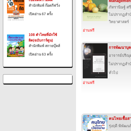
เข็มทิศความคิด
Management
สำนักพิมพ์ ก๊อตกีฟวิ่ง
ภัทรานิษฐ์ ศร
เปิดอ่าน 67 ครั้ง
ไม่ปรากฏสำนั
วิทยาศาสตร์
อ่านฟรี
108 คำไทยที่มักใช้
ผิด(ฉบับการ์ตูน)
สำนักพิมพ์ สกายบุ๊คส์
การพัฒนาบุค
เปิดอ่าน 63 ครั้ง
อาจารย์ปริณุ
ไม่ปรากฏสำนั
ทั่วไป
อ่านฟรี
คนไทยเชื้อ
รุ่งฤดี พิพัฒน