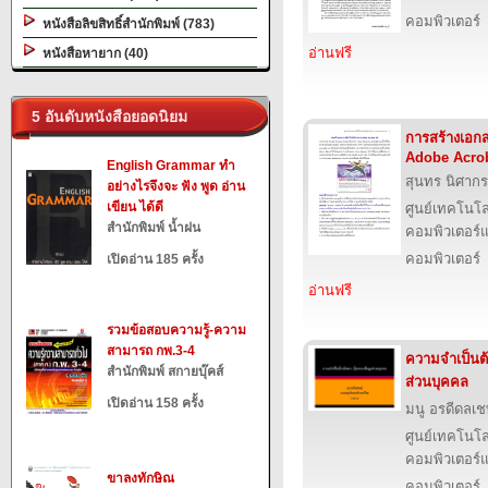
คอมพิวเตอร์
หนังสือลิขสิทธิ์สำนักพิมพ์ (783)
อ่านฟรี
หนังสือหายาก (40)
5 อันดับหนังสือยอดนิยม
การสร้างเอก
Adobe Acrob
English Grammar ทำ
สุนทร นิศากร
อย่างไรจึงจะ ฟัง พูด อ่าน
เขียน ได้ดี
ศูนย์เทคโนโล
สำนักพิมพ์ น้ำฝน
คอมพิวเตอร์แ
คอมพิวเตอร์
เปิดอ่าน 185 ครั้ง
อ่านฟรี
รวมข้อสอบความรู้-ความ
สามารถ กพ.3-4
ความจำเป็นต้
สำนักพิมพ์ สกายบุ๊คส์
ส่วนบุคคล
เปิดอ่าน 158 ครั้ง
มนู อรดีดลเช
ศูนย์เทคโนโล
คอมพิวเตอร์แ
ขาลงทักษิณ
คอมพิวเตอร์