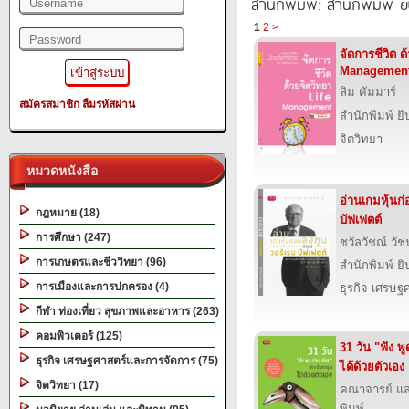
สำนักพิมพ์: สำนักพิมพ์ ยิ
1
2
>
จัดการชีวิต ด
Managemen
ลิม คัมมาร์
สมัครสมาชิก
ลืมรหัสผ่าน
สำนักพิมพ์ ยิ
จิตวิทยา
หมวดหนังสือ
อ่านเกมหุ้นก
กฎหมาย (18)
บัฟเฟตต์
การศึกษา (247)
ชวัลวัชณ์ วั
การเกษตรและชีววิทยา (96)
สำนักพิมพ์ ยิ
การเมืองและการปกครอง (4)
ธุรกิจ เศรษ
กีฬา ท่องเที่ยว สุขภาพและอาหาร (263)
คอมพิวเตอร์ (125)
31 วัน "ฟัง พ
ธุรกิจ เศรษฐศาสตร์และการจัดการ (75)
ได้ด้วยตัวเอง
จิตวิทยา (17)
คณาจารย์ แ
พิมพ์