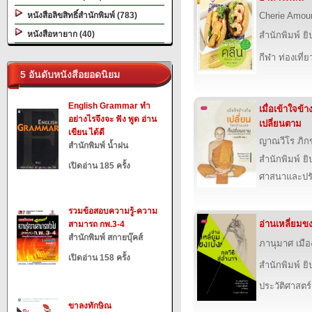
หนังสือลิขสิทธิ์สำนักพิมพ์ (783)
Cherie Amou
หนังสือหายาก (40)
สำนักพิมพ์ ยิ
กีฬา ท่องเที
5 อันดับหนังสือยอดนิยม
English Grammar ทำ
เมื่อเข้าใจข้
อย่างไรจึงจะ ฟัง พูด อ่าน
เปลี่ยนตาม
เขียน ได้ดี
ญาณวีโร ภิกข
สำนักพิมพ์ น้ำฝน
สำนักพิมพ์ ยิ
เปิดอ่าน 185 ครั้ง
ศาสนาและปร
รวมข้อสอบความรู้-ความ
อ่านเหลี่ยมขง
สามารถ กพ.3-4
สำนักพิมพ์ สกายบุ๊คส์
ภานุมาศ เมื
เปิดอ่าน 158 ครั้ง
สำนักพิมพ์ ยิ
ประวัติศาสตร์
ขาลงทักษิณ