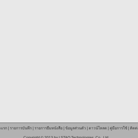
าแรก
|
รายการบันทึก
|
รายการยืมหนังสือ
|
ข้อมูลส่วนตัว
|
ดาวน์โหลด
|
คู่มือการใช้
|
ติดต
Copyright © 2013 by |
STAQ Technologies. Co., Ltd.