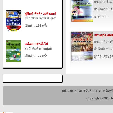
นางศุภร ชินะ
สำนักพิมพ์ เอ็
คู่มือคำศัพท์คอมพิวเตอร์
การศึกษา
สำนักพิมพ์ เอส.พี.ซี บุ๊คส์
เปิดอ่าน 191 ครั้ง
เศรษฐกิจพอเพ
นางภาธิดา เป
คณิตศาสตร์ทั่วไป
สำนักพิมพ์ สกายบุ๊คส์
สำนักพิมพ์ เอ็
เปิดอ่าน 174 ครั้ง
ธุรกิจ เศรษ
หน้าแรก
|
รายการบันทึก
|
รายการยืมหนั
Copyright © 2013 b